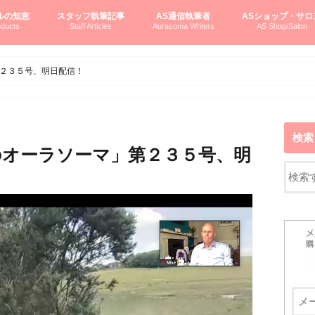
ルの知恵
スタッフ執筆記事
AS通信執筆者
ASショップ・サロ
ducts
Staff Articles
Aurasoma Writers
AS Shop/Salon
オーラソーマシステム入門
ーマボトルの物語
とボトルの旅
のオーラソーマ豆知識
ーマ体験談
えつこの部屋
えつこさんの「はじメル」ASミニ情報
えつこさんの「はじメル」豆知識
pariさんの「はじメル」お悩み相談
pariさんの色彩心理学としてのAS
pariさんのボトルメッセージ
ハミングバードさん「はじメル」要約
AEOSプロダクツご案内
pariさんの「オーラソーマ辞書」
pariさんのカラーローズ入門
pariさんのカラーローズ随想
尚さんのOAU写真日記
ヴィッキーさん物語
「リヴィングエナジー」より
鎌倉グルメ案内
読書案内
柏村かおりさんのオーラソーマ
鮎沢玲子さんの「日本の色」シリーズ
黒田コマラさんのオーラソーマ
叶朋佳さんの「美と癒しの楽園」
青山さんのクリスタル＆オーラソーマ
寛子さんのオーラソーマと創造性
廣田雅美さんのASとカバラ-生命の木
上野香緒里さんのオーラソーマカフェ
中村香織さんのＡＥＯＳスキンケア
藤沢さんのオーラソーマローフード
江尻さんオーラソーマアストロロジー
ラトナさんオーラソーマ＆ハート瞑想
DASOさんの数秘学
スペシャルゲスト☆
お問い合わせ
やさしくわかるAS
オーラソーマで自分
AS無料診断
ASウエブショッピ
ASコース・イベン
２３５号、明日配信！
検索
オーラソーマ」第２３５号、明