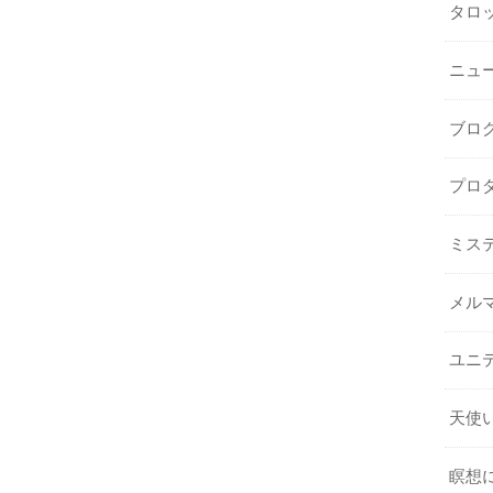
タロ
ニュ
ブロ
プロ
ミス
メル
ユニ
天使
瞑想