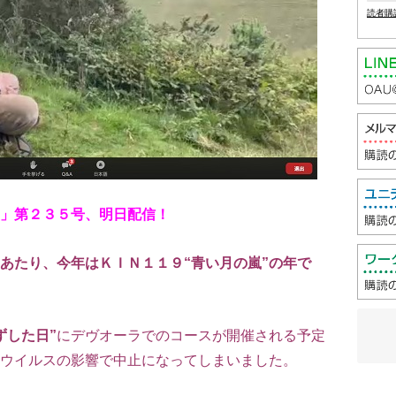
読者購
」第２３５号、明日配信！
あたり、今年はＫＩＮ１１９“青い月の嵐”の年で
ずした日”
にデヴオーラでのコースが開催される予定
ウイルスの影響で中止になってしまいました。