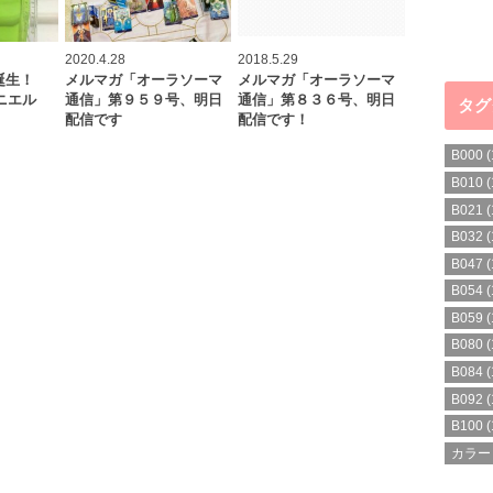
2020.4.28
2018.5.29
ル誕生！
メルマガ「オーラソーマ
メルマガ「オーラソーマ
ダニエル
通信」第９５９号、明日
通信」第８３６号、明日
タグ
配信です
配信です！
B000
(
B010
(
B021
(
B032
(
B047
(
B054
(
B059
(
B080
(
B084
(
B092
(
B100
(
カラー