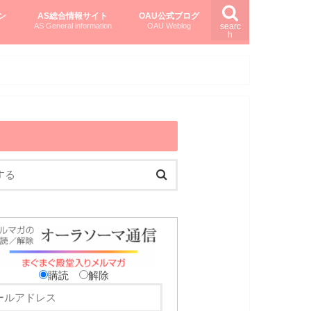
ン
AS総合情報サイト
OAU公式ブログ
AS General information
OAU Weblog
searc
h
を知る
ング
ト
柏村かおりさんのオーラソーマ活用塾
柏村さんのASメディカルハーブ
黒田コマラさんのオーラソーマ紀行
購読
解除