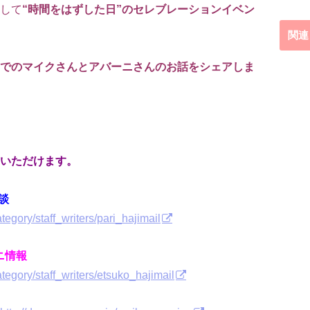
して
“時間をはずした日”のセレブレーションイベン
関連
でのマイクさんとアバーニさんのお話をシェアしま
いただけます。
談
tegory/staff_writers/pari_hajimail
ニ情報
ategory/staff_writers/etsuko_hajimail