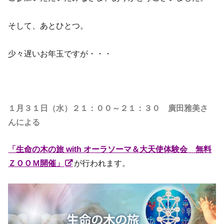
そして、あとひとつ。
少々遅いお年玉ですが・・・
１月３１日（水）２１：００～２１：３０ 廣田雅美さ
んによる
「生命の木の旅 with オーラソーマ＆大天使体験会 無料
ＺＯＯＭ開催」
が行われます。