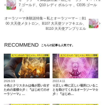
7 ゴールド、Q10 レディ ポルシャ 、CE05 ゴール
ド、
オーラソーマ体験談特集～私とオーラソーマ～：B1
00 大天使メタトロン、B107 大天使ツァフキエル、
B110 大天使アンブリエル
RECOMMEND
こちらの記事も人気です。
えつこさんの「はじメル」ASミニ情報
えつこさんの「はじメル」ASミニ情報
2026.3.9
2022.4.11
☆色とクリスタルは魂が思い出す
☆正しい時に正しい場所にいるこ
ための道標☆彡：『はじめてのオ
とを助けてくれるオーラソーマ☆
ーラソーマ』…
彡：『はじめ…