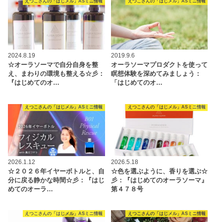
えつこさんの「はじメル」ASミニ情報
えつこさんの「はじメル」ASミニ情報
2024.8.19
2019.9.6
☆オーラソーマで自分自身を整
オーラソーマプロダクトを使って
え、まわりの環境も整える☆彡：
瞑想体験を深めてみましょう：
『はじめてのオ…
「はじめてのオ…
えつこさんの「はじメル」ASミニ情報
えつこさんの「はじメル」ASミニ情報
2026.1.12
2026.5.18
☆２０２６年イヤーボトルと、自
☆色を選ぶように、香りを選ぶ☆
分に戻る静かな時間☆彡：『はじ
彡：『はじめてのオーラソーマ』
めてのオーラ…
第４７８号
えつこさんの「はじメル」ASミニ情報
えつこさんの「はじメル」ASミニ情報