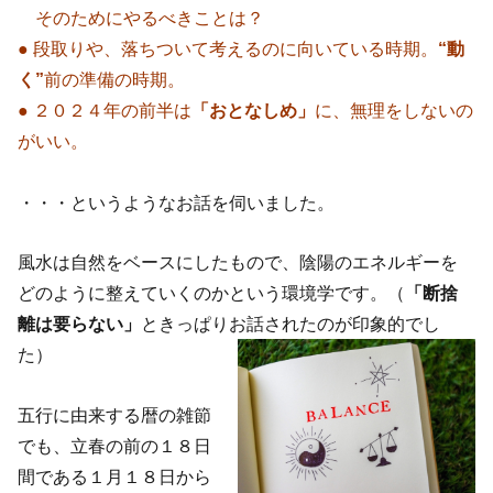
そのためにやるべきことは？
● 段取りや、落ちついて考えるのに向いている時期。
“動
く”
前の準備の時期。
● ２０２４年の前半は
「おとなしめ」
に、無理をしないの
がいい。
・・・というようなお話を伺いました。
風水は自然をベースにしたもので、陰陽のエネルギーを
どのように整えていくのかという環境学です。（
「断捨
離は要らない」
ときっぱりお話されたのが印象的でし
た）
五行に由来する暦の雑節
でも、立春の前の１８日
間である１月１８日から