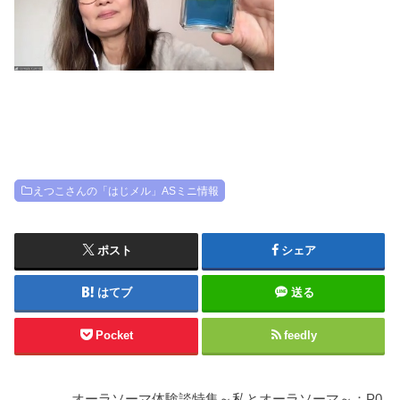
えつこさんの「はじメル」ASミニ情報
ポスト
シェア
はてブ
送る
Pocket
feedly
オーラソーマ体験談特集～私とオーラソーマ～：P0