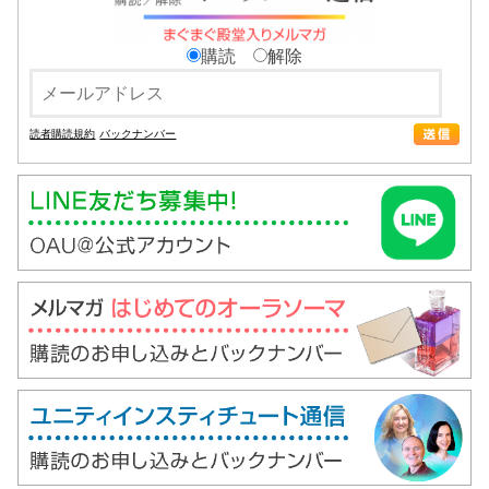
購読
解除
読者購読規約
バックナンバー