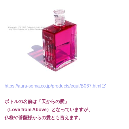
https://aura-soma.co.jp/products/equi/B067.html
ボトルの名前は「天からの愛」
（Love from Above）となっていますが、
仏様や菩薩様からの愛とも言えます。