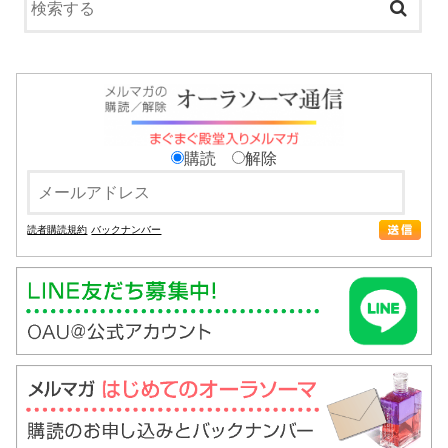
購読
解除
読者購読規約
バックナンバー