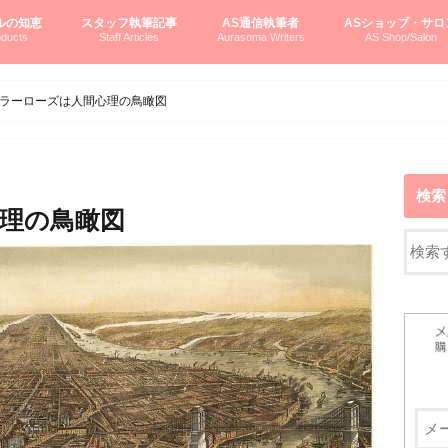
ルの知恵
スタッフ執筆記事
AS通信執筆者
ASショップ・サロ
ducts
Staff Articles
Aurasoma Writers
AS Shop/Salon
オーラソーマシステム入門
ーマボトルの物語
とボトルの旅
のオーラソーマ豆知識
ーマ体験談
えつこの部屋
えつこさんの「はじメル」ASミニ情報
えつこさんの「はじメル」豆知識
pariさんの「はじメル」お悩み相談
pariさんの色彩心理学としてのAS
pariさんのボトルメッセージ
ハミングバードさん「はじメル」要約
AEOSプロダクツご案内
pariさんの「オーラソーマ辞書」
pariさんのカラーローズ入門
pariさんのカラーローズ随想
尚さんのOAU写真日記
ヴィッキーさん物語
「リヴィングエナジー」より
鎌倉グルメ案内
読書案内
柏村かおりさんのオーラソーマ
鮎沢玲子さんの「日本の色」シリーズ
黒田コマラさんのオーラソーマ
叶朋佳さんの「美と癒しの楽園」
青山さんのクリスタル＆オーラソーマ
寛子さんのオーラソーマと創造性
廣田雅美さんのASとカバラ-生命の木
上野香緒里さんのオーラソーマカフェ
中村香織さんのＡＥＯＳスキンケア
藤沢さんのオーラソーマローフード
江尻さんオーラソーマアストロロジー
ラトナさんオーラソーマ＆ハート瞑想
DASOさんの数秘学
スペシャルゲスト☆
お問い合わせ
やさしくわかるAS
オーラソーマで自分
AS無料診断
ASウエブショッピ
ASコース・イベン
ラーローズは人間心理の鳥瞰図
検索
理の鳥瞰図