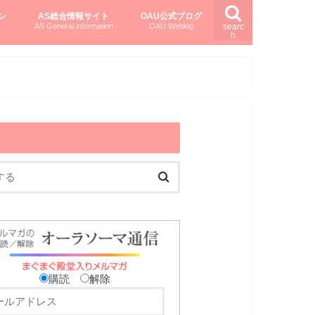
ン
AS総合情報サイト
OAU公式ブログ
AS General information
OAU Weblog
searc
h
を知る
ング
ト
柏村かおりさんのオーラソーマ活用塾
柏村さんのASメディカルハーブ
黒田コマラさんのオーラソーマ紀行
購読
解除