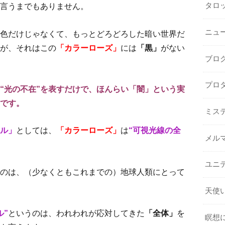
言うまでもありません。
タロ
ニュ
色だけじゃなくて、もっとどろどろした暗い世界だ
が、それはこの
「カラーローズ」
には
「黒」
がない
ブロ
プロ
“光の不在”を表すだけで、ほんらい「闇」
という実
です。
ミス
ル」
としては、
「カラーローズ」
は
“可視光線の全
メル
。
ユニ
のは、（少なくともこれまでの）地球人類にとって
天使
ル”
というのは、われわれが応対してきた
「全体」
を
瞑想