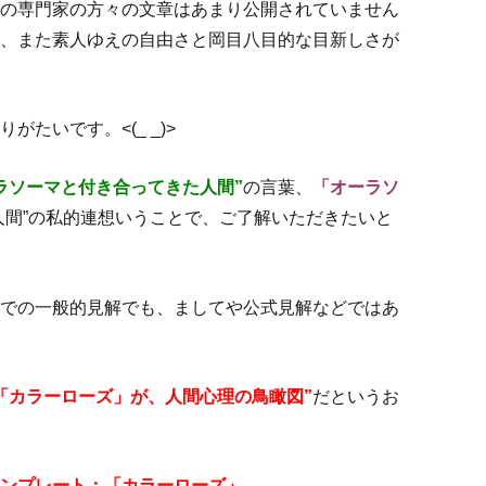
の専門家の方々の文章はあまり公開されていません
、また素人ゆえの自由さと岡目八目的な目新しさが
たいです。<(_ _)>
ラソーマと付き合ってきた人間”
の言葉、
「オーラソ
人間”の私的連想いうことで、ご了解いただきたいと
での一般的見解でも、ましてや公式見解などではあ
「カラーローズ」が、人間心理の鳥瞰図”
だというお
ンプレート：「カラーローズ」。