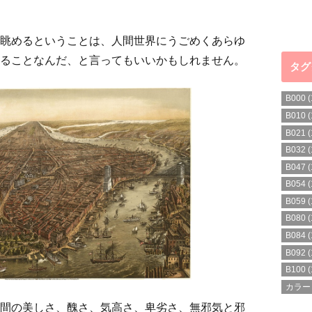
眺めるということは、人間世界にうごめくあらゆ
ることなんだ、と言ってもいいかもしれません。
タグ
B000
(
B010
(
B021
(
B032
(
B047
(
B054
(
B059
(
B080
(
B084
(
B092
(
B100
(
カラー
間の美しさ、醜さ、気高さ、卑劣さ、無邪気と邪