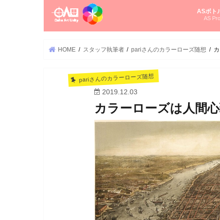
ASボト
AS Pro
尚さんの
オーラソ
タロット
ゆかさん
オーラソ
HOME
スタッフ執筆者
pariさんのカラーローズ随想
カ
pariさんのカラーローズ随想
2019.12.03
カラーローズは人間心