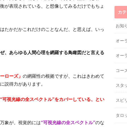
衡が表現されている、と想像してみるだけでもちょ
カテ
お知
はたかだかこれだけのことなんだ、と思えば、いっ
オー
ぜ、あらゆる人間心理を網羅する鳥瞰図だ
と言える
オー
コー
ーローズ」
の網羅性の根拠ですが、これはきわめて
に説得力があります。
スタ
“可視光線の全スペクトル”をカバーして
いる、とい
スピ
タロ
万象が、視覚的には
“可視光線の全スペクトル”
のな