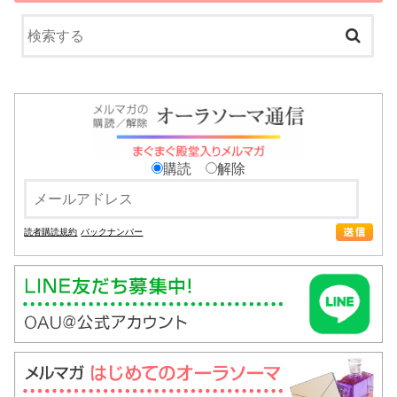
購読
解除
読者購読規約
バックナンバー