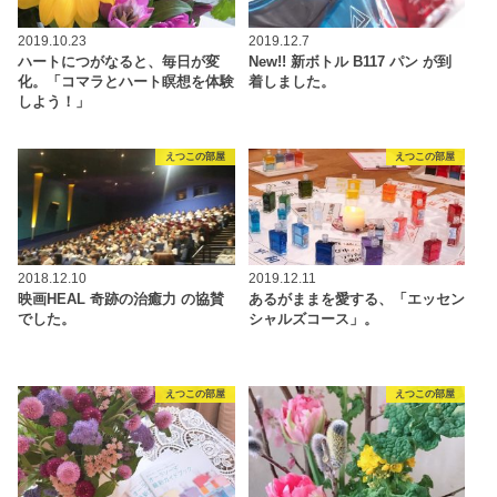
2019.10.23
2019.12.7
ハートにつがなると、毎日が変
New!! 新ボトル B117 パン が到
化。「コマラとハート瞑想を体験
着しました。
しよう！」
えつこの部屋
えつこの部屋
2018.12.10
2019.12.11
映画HEAL 奇跡の治癒力 の協賛
あるがままを愛する、「エッセン
でした。
シャルズコース」。
えつこの部屋
えつこの部屋