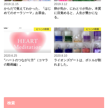
2019.11.15
2019.3.12
からだで覚えてわかった、「はじ
卵が先か、にわとりが先か。本質
めてのオーラソーマ」お茶会。
に目覚めると、人生が豊かにな
る。
えつこの部屋
えつこの部屋
2020.6.25
2020.8.10
”ハートのつながり方”（コマラ
ライオンズゲートは、ボトルが割
の動画編）。
れました。
検索