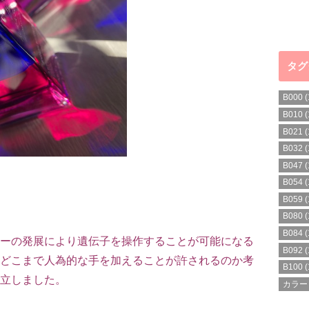
タグ
B000
(
B010
(
B021
(
B032
(
B047
(
B054
(
B059
(
B080
(
B084
(
ーの発展により遺伝子を操作することが可能になる
B092
(
どこまで人為的な手を加えることが許されるのか考
B100
(
立しました。
カラー