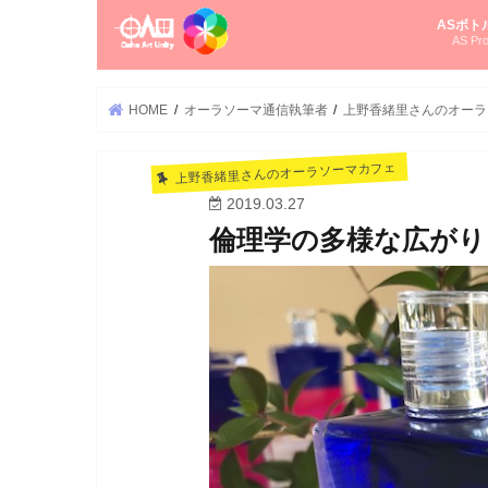
ASボト
AS Pro
尚さんの
オーラソ
タロット
ゆかさん
オーラソ
HOME
オーラソーマ通信執筆者
上野香緒里さんのオーラ
上野香緒里さんのオーラソーマカフェ
2019.03.27
倫理学の多様な広がり