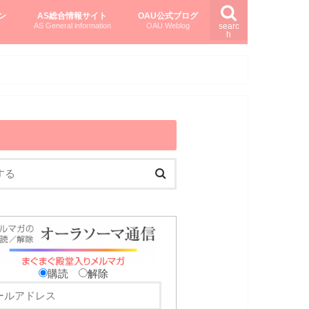
ン
AS総合情報サイト
OAU公式ブログ
AS General information
OAU Weblog
searc
h
を知る
ング
ト
柏村かおりさんのオーラソーマ活用塾
柏村さんのASメディカルハーブ
黒田コマラさんのオーラソーマ紀行
購読
解除