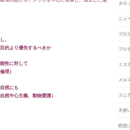
タロ
ニュ
ブロ
し、
目的より優先するべきか
プロ
能性に対して
ミス
倫理）
メル
自然にも
ユニ
自然中心主義、動物愛護）
天使
瞑想