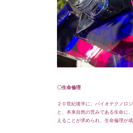
〇生命倫理
２０世紀後半に、バイオテクノロジ
と、本来自然の営みである生命に、
えることが求められ、生命倫理が成