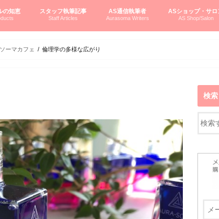
ルの知恵
スタッフ執筆記事
AS通信執筆者
ASショップ・サロ
ducts
Staff Articles
Aurasoma Writers
AS Shop/Salon
オーラソーマシステム入門
ーマボトルの物語
とボトルの旅
のオーラソーマ豆知識
ーマ体験談
えつこの部屋
えつこさんの「はじメル」ASミニ情報
えつこさんの「はじメル」豆知識
pariさんの「はじメル」お悩み相談
pariさんの色彩心理学としてのAS
pariさんのボトルメッセージ
ハミングバードさん「はじメル」要約
AEOSプロダクツご案内
pariさんの「オーラソーマ辞書」
pariさんのカラーローズ入門
pariさんのカラーローズ随想
尚さんのOAU写真日記
ヴィッキーさん物語
「リヴィングエナジー」より
鎌倉グルメ案内
読書案内
柏村かおりさんのオーラソーマ
鮎沢玲子さんの「日本の色」シリーズ
黒田コマラさんのオーラソーマ
叶朋佳さんの「美と癒しの楽園」
青山さんのクリスタル＆オーラソーマ
寛子さんのオーラソーマと創造性
廣田雅美さんのASとカバラ-生命の木
上野香緒里さんのオーラソーマカフェ
中村香織さんのＡＥＯＳスキンケア
藤沢さんのオーラソーマローフード
江尻さんオーラソーマアストロロジー
ラトナさんオーラソーマ＆ハート瞑想
DASOさんの数秘学
スペシャルゲスト☆
お問い合わせ
やさしくわかるAS
オーラソーマで自分
AS無料診断
ASウエブショッピ
ASコース・イベン
ソーマカフェ
倫理学の多様な広がり
検索