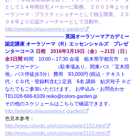
として１４年間住宅メーカーに勤務。 ２００２年よりオ
ーラソーマ・プラクティショナーとして独立開業。 ２０
０６年より公認ティーチャーとして活動中。
http://ameblo.jp/aurasoma-c-garden/
————————————
英国オーラソーマアカデミー
認定講座 オーラソーマ（R）エッセンシャルズ プレゼ
ンターコース
日程 2016年3月19日（金）～21日（日）
時間 10:00～17:30 会場 栃木県宇都宮市 カ
全3日間
ラーズガーデン （駐車場あり。関東バス「宝木団
地」バス停徒歩3分） 費用 93,000円 (税込・テキスト
代・ＣＤ代・登録料含む) 定員 6名 講師 鮎沢玲子 ※ど
なたでもご参加いただけます。 お申込み・お問合わせ
TEL028-666-6109 reiko@colors-garden.jp
その他のスケジュールはこちらで確認できます。
http://ameblo.jp/aurasoma-c-garden/
色見本参考：
http://www.colordic.org/colorsample/2153.html
http://www.colordic.org/colorsample/2119.html