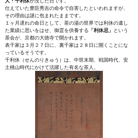
人・千利休
が没した日です。
仕えていた豊臣秀吉の命令で自害したといわれますが、
その理由は謎に包まれたままです。
１ヶ月遅れの命日として、茶の湯の世界では利休の遺し
た業績に思いをはせ、御霊を供養する
「利休忌」
という
茶会が、京都の大徳寺で開かれます。
表千家は３月２７日に、裏千家は２８日に開くことにな
っているそうです。
千利休（せんのりきゅう）は、中世末期、戦国時代、安
土桃山時代にかけて活躍した有名な茶人。