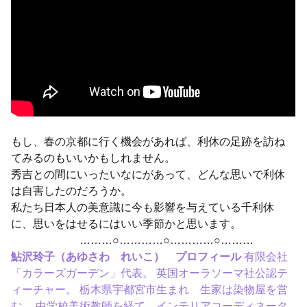
もし、春の京都に行く機会があれば、利休の足跡を訪ね
てみるのもいいかもしれません。
秀吉との間にいったいなにがあって、どんな思いで利休
は自害したのだろうか。
私たち日本人の美意識に今も影響を与えている千利休
に、思いをはせるにはいい季節かと思います。
………○…………○…………○………
鮎沢玲子（あゆさわ れいこ） プロフィール
有限会社
「カラーズガーデン」代表。 英国オーラソーマ社公認テ
ィーチャー。 栃木県宇都宮市生まれ 生家は染物屋を営
む。 中学校美術教師を経て、インテリアコーディネータ