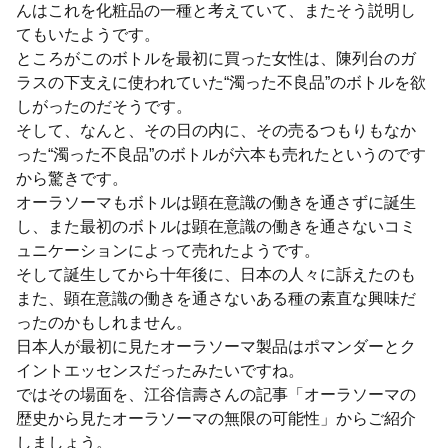
んはこれを化粧品の一種と考えていて、またそう説明し
てもいたようです。
ところがこのボトルを最初に買った女性は、陳列台のガ
ラスの下支えに使われていた“濁った不良品”のボトルを欲
しがったのだそうです。
そして、なんと、その日の内に、その売るつもりもなか
った“濁った不良品”のボトルが六本も売れたというのです
から驚きです。
オーラソーマもボトルは顕在意識の働きを通さずに誕生
し、また最初のボトルは顕在意識の働きを通さないコミ
ュニケーションによって売れたようです。
そして誕生してから十年後に、日本の人々に訴えたのも
また、顕在意識の働きを通さないある種の素直な興味だ
ったのかもしれません。
日本人が最初に見たオーラソーマ製品はポマンダーとク
イントエッセンスだったみたいですね。
ではその場面を、江谷信壽さんの記事「オーラソーマの
歴史から見たオーラソーマの無限の可能性」からご紹介
しましょう。