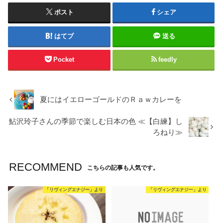
ポスト
シェア
はてブ
送る
Pocket
feedly
夏にはイエローゴールドのＲａｗカレーを
鮎沢玲子さんの季節で楽しむ日本の色 ≪【白練】し
ろねり≫
RECOMMEND
こちらの記事も人気です。
「リヴィングエナジー」より
「リヴィングエナジー」より