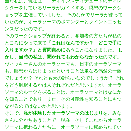
当時私は、現在はユニティインスティチュートのディレ
クターをしているリーラがガイドする、瞑想のワークシ
ョップを主催していました。 そのなかでリーラが使って
いたのが、オーラソーマのポマンダーとクイントエッセ
ンスだったのです。
そのワークショップが終わると、参加者の方たちが私の
ところにやって来て
「これはなんですか？ どこで手に
入りますか？」と質問責めに
あうことになりました。
し
かし、当時の私は、聞かれてもわからなかった
のです。
ヴィッキーさんのオーラソーマも、日本のオーラソーマ
も、瞑想からはじまったということは単なる偶然の一致
でしょうか？ それとも天の計らいなのでしょうか？ それ
をどう解釈するかは人それぞれだと思いますが、オーラ
ソーマのルーツを探ることは、オーラソーマとはなにか
を知ることであり、また、その可能性を知ることにもつ
ながるのではないかと思います。
そこで、
私が体験したオーラソーマのはじまり
を、みな
さんに分かちあうことで、現在、そしてこれからオーラ
ソーマに携わる方たちに、オーラソーマに秘められてい