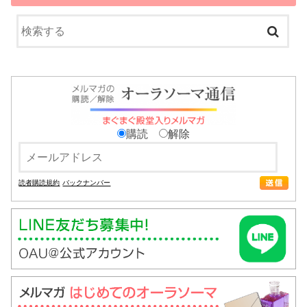
購読
解除
読者購読規約
バックナンバー