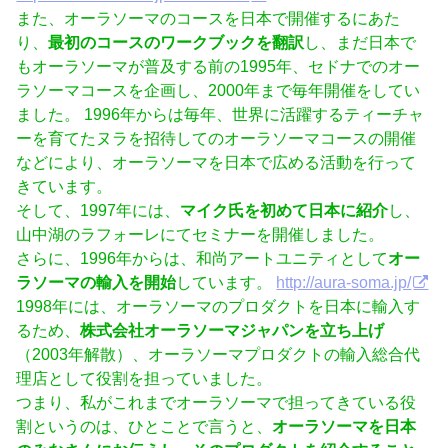
また、オーラソーマのコースを日本で開催するにあた
り、
最初のコースのワークブックを翻訳
し、まだ日本で
もオーラソーマが普及する前の1995年、セドナでのオー
ラソーマコースを企画し、2000年まで毎年開催をしてい
ました。 1996年からは毎年、世界に活躍するティーチャ
ーを育てたヌラを招待してのオーラソーマコースの開催
などにより、オーラソーマを日本で広める活動を行って
きています。
そして、1997年には、
マイク氏を初めて日本に紹介
し、
山中湖のラフォーレにてセミナーを開催しました。
さらに、1996年からは、和尚アートユニティとして
オー
ラソーマの輸入を開始
しています。
http://aura-soma.jp/
1998年には、オーラソーマのプロダクトを日本に輸入す
るため、
株式会社オーラソーマジャパンを立ち上げ
（2003年解散）、オーラソーマプロダクトの輸入総合代
理店として役割を担っていました。
つまり、私がこれまでオーラソーマで担ってきている役
割というのは、ひとことで言うと、
オーラソーマを日本