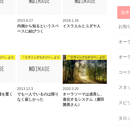
カテ
2015.8.27
2018.1.26
お知
内側から知るというスペ
イスラエルとユダヤ人
ースに結びつく
オー
オー
ジー」より
「リヴィングエナジー」より
「リヴィングエナジー」より
コー
スタ
2013.12.3
2020.3.20
離を置く
でも一人でいるのは限り
オーラソーマは成長し、
なく寂しかった
進化するシステム（廣田
スピ
雅美さん）
タロ