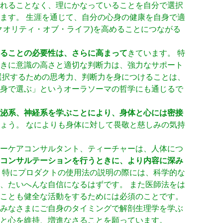
れることなく、理にかなっていることを自分で選択
ます。 生涯を通じて、自分の心身の健康を自身で適
(クオリティ・オブ・ライフ)を高めることにつながる
ることの必要性は、さらに高まって
きています。 特
きに意識の高さと適切な判断力は、強力なサポート
選択するための思考力、判断力を身につけることは、
身で選ぶ」というオーラソーマの哲学にも通じるで
泌系、神経系を学ぶことにより、身体と心には密接
ょう。 なによりも身体に対して畏敬と慈しみの気持
ーケアコンサルタント、ティーチャーは、人体につ
コンサルテーションを行うときに、より内容に深み
 特にプロダクトの使用法の説明の際には、科学的な
、たいへんな自信になるはずです。 また医師法をは
ことも健全な活動をするためには必須のことです。
みなさまにご自身のタイミングで解剖生理学を学ぶ
と心を維持、増進なさることを願っています。