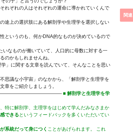
「その子」と言うのでしょうか？
それぞれの人はそれぞれの運命に導かれていくんで
関連
の途上の選択肢にある解剖学や生理学を選択しない
性というのも、何かDNA的なものが決めているので
みたいなものが働いていて、人口的に母数に対する一
るのかもしれませんね。
理学」に関する文章を読んでいて、そんなことを思い
不思議な小宇宙」のなかから、「解剖学と生理学を
文章をご紹介しましょう。
——————————
■ 解剖学と生理学を学
、特に解剖学、主理学をはじめて学んだみなさまか
感できる
というフィードバックを多くいただいてい
識が系統だって身につく
ことがあげられます。 これ