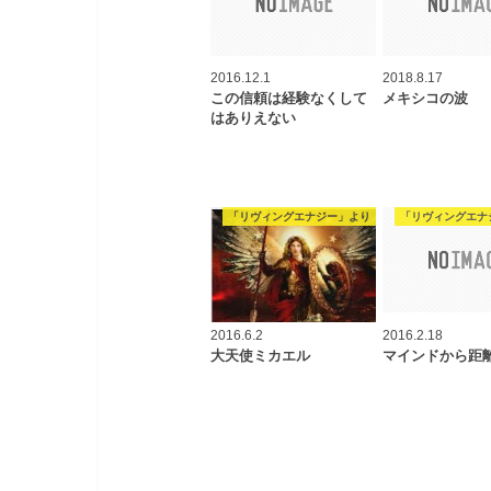
2016.12.1
2018.8.17
この信頼は経験なくして
メキシコの波
はありえない
「リヴィングエナジー」より
「リヴィングエナ
2016.6.2
2016.2.18
大天使ミカエル
マインドから距