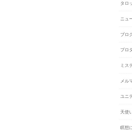
タロ
ニュ
ブロ
プロ
ミス
メル
ユニ
天使
瞑想