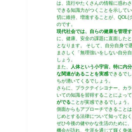
は、流行やたくさんの情報に惑わさ
できる知識力がつくことを示してい
切に維持、増進することが、QOL
のです。
現代社会では、自らの健康を管理す
に、健康、安全の課題に直面したと
となります。 そして、自分自身で
まさしく「無理強いをしない自分自
しょう。
また、
人体という小宇宙、特に内分
な関連があることを実感
できるでし
ちが湧いてくるでしょう。
さらに、プラクテイシヨナー、カラ
いての知識を習得することによって
がでる
ことが実感できるでしょう。
側面からもアプローチできることは
じめとする法律について知っておく
ぜひ今後の健やかな生活のために、
機会が訪れ、生涯を通じて輝く身体