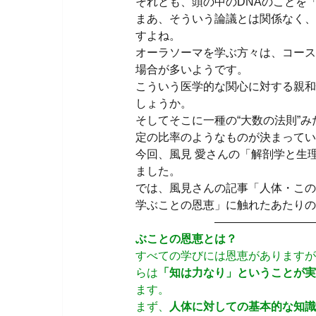
それとも、頭の中のDNAのことを
まあ、そういう論議とは関係なく、
すよね。
オーラソーマを学ぶ方々は、コース
場合が多いようです。
こういう医学的な関心に対する親和
しょうか。
そしてそこに一種の“大数の法則”
定の比率のようなものが決まってい
今回、風見 愛さんの「解剖学と生
ました。
では、風見さんの記事「人体・この
学ぶことの恩恵」に触れたあたりの
————————————
ぶことの恩恵とは？
すべての学びには恩恵がありますが
らは
「知は力なり」ということが実
ます。
まず、
人体に対しての基本的な知