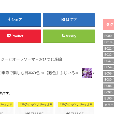
シェア
はてブ
タグ
Pocket
feedly
B000
(
B010
(
B021
(
B032
(
ロジーとオーラソーマ～おひつじ座編
B047
(
B054
(
の季節で楽しむ日本の色 ≪【藤色】ふじいろ≫
B059
(
B080
(
B084
(
B092
(
気です。
B100
(
カラー
ジー」より
「リヴィングエナジー」より
「リヴィングエナジー」より