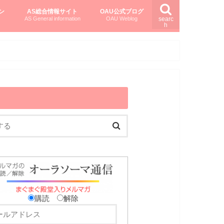
ン
AS総合情報サイト
OAU公式ブログ
AS General information
OAU Weblog
searc
h
を知る
ング
ト
柏村かおりさんのオーラソーマ活用塾
柏村さんのASメディカルハーブ
黒田コマラさんのオーラソーマ紀行
購読
解除