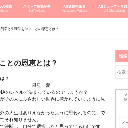
ルの知恵
スタッフ執筆記事
AS通信執筆者
ASショップ・サロ
ducts
Staff Articles
Aurasoma Writers
AS Shop/Salon
オーラソーマシステム入門
ーマボトルの物語
とボトルの旅
のオーラソーマ豆知識
ーマ体験談
えつこの部屋
えつこさんの「はじメル」ASミニ情報
えつこさんの「はじメル」豆知識
pariさんの「はじメル」お悩み相談
pariさんの色彩心理学としてのAS
pariさんのボトルメッセージ
ハミングバードさん「はじメル」要約
AEOSプロダクツご案内
pariさんの「オーラソーマ辞書」
pariさんのカラーローズ入門
pariさんのカラーローズ随想
尚さんのOAU写真日記
ヴィッキーさん物語
「リヴィングエナジー」より
鎌倉グルメ案内
読書案内
柏村かおりさんのオーラソーマ
鮎沢玲子さんの「日本の色」シリーズ
黒田コマラさんのオーラソーマ
叶朋佳さんの「美と癒しの楽園」
青山さんのクリスタル＆オーラソーマ
寛子さんのオーラソーマと創造性
廣田雅美さんのASとカバラ-生命の木
上野香緒里さんのオーラソーマカフェ
中村香織さんのＡＥＯＳスキンケア
藤沢さんのオーラソーマローフード
江尻さんオーラソーマアストロロジー
ラトナさんオーラソーマ＆ハート瞑想
DASOさんの数秘学
スペシャルゲスト☆
お問い合わせ
やさしくわかるAS
オーラソーマで自分
AS無料診断
ASウエブショッピ
ASコース・イベン
解剖学と生理学を学ぶことの恩恵とは？
検索
ことの恩恵とは？
は？
宙」より 風見 愛
ベルで決まっているのでしょうか？
がその人にふさわしい世界に惹かれていくように見
外の人生はありえなかったように思われるのに、で
てそれ知りません。
で決断し、自分で選択したと思っているわけです