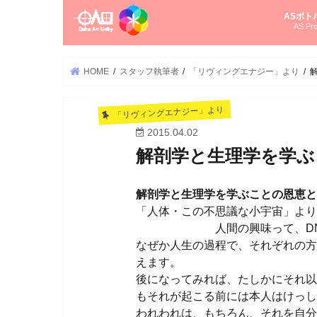
ASボト
AS Pro
尚さんの
オーラソ
タロット
ゆかさん
オーラソ
HOME
スタッフ執筆者
「リヴィングエナジー」より
「リヴィングエナジー」より
2015.04.02
解剖学と生理学を学ぶ
解剖学と生理学を学ぶことの恩恵と
「人体・この不思議な小宇
人間の興味って、DNAのレ
なぜか人生の過程で、それぞれの方
えます。
後になってみれば、たしかにそれ以
もそれが起こる前には本人はけっし
われわれは、もちろん、それを自分