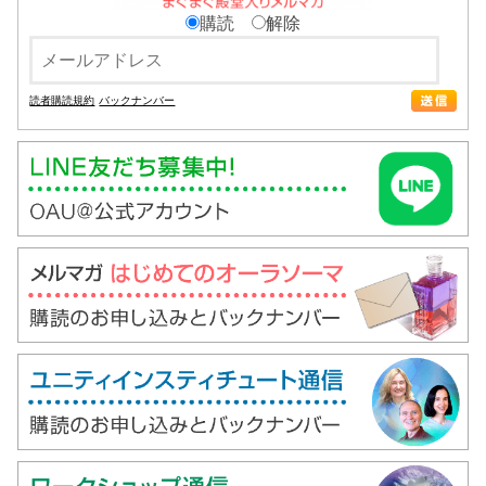
購読
解除
読者購読規約
バックナンバー