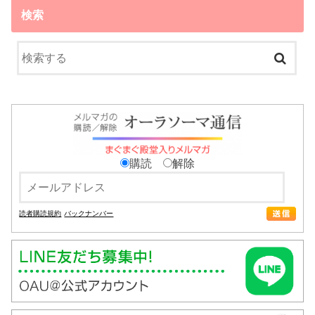
検索
購読
解除
読者購読規約
バックナンバー