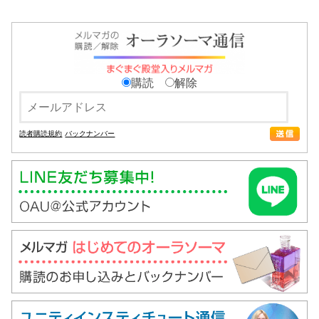
購読
解除
読者購読規約
バックナンバー