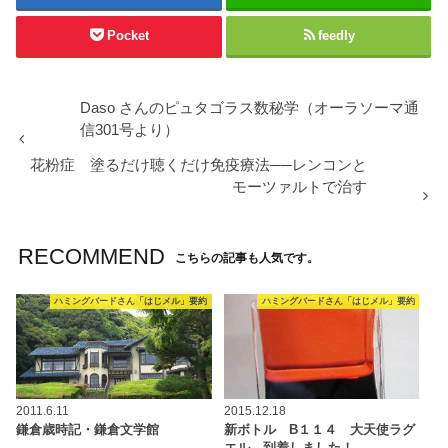
Pocket
feedly
Daso さんのピュタゴラス数秘学（オーラソーマ通
信301号より）
花粉症 塗るだけ聴くだけ免疫療法──レンコンと
モーツァルトで治す
RECOMMEND
こちらの記事も人気です。
ハミングバードさん「はじメル」要約
ハミングバードさん「はじメル」要約
2011.6.11
2015.12.18
鎌倉歳時記・鎌倉文学館
新ボトル B１１４ 大天使ラグ