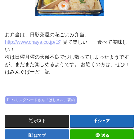
お弁当は、日影茶屋の花ごよみ弁当。
http://www.chaya.co.jp/
見て楽しい！ 食べて美味し
い！
桜は日曜月曜の天候不良で少し散ってしまったようです
が、まだまだ楽しめるようです。 お近くの方は、ぜひ！
はみんぐばーど 記
ハミングバードさん「はじメル」要約
ポスト
シェア
はてブ
送る