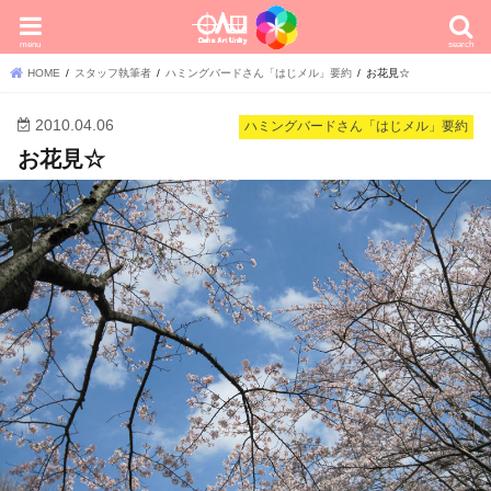
menu
search
HOME
スタッフ執筆者
ハミングバードさん「はじメル」要約
お花見☆
2010.04.06
ハミングバードさん「はじメル」要約
お花見☆