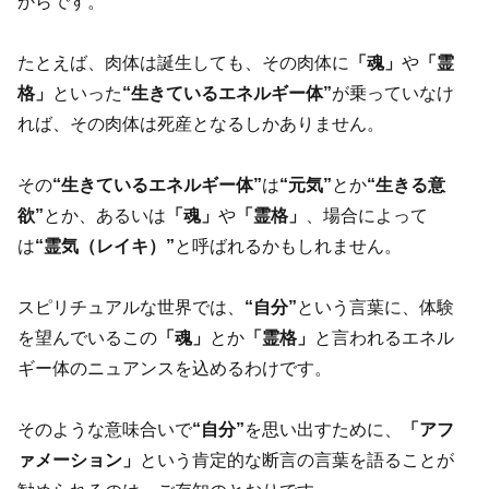
からです。
たとえば、肉体は誕生しても、その肉体に
「魂」
や
「霊
格」
といった
“生きているエネルギー体”
が乗っていなけ
れば、その肉体は死産となるしかありません。
その
“生きているエネルギー体”
は
“元気”
とか
“生きる意
欲”
とか、あるいは
「魂」
や
「霊格」
、場合によって
は
“霊気（レイキ）”
と呼ばれるかもしれません。
スピリチュアルな世界では、
“自分”
という言葉に、体験
を望んでいるこの
「魂」
とか
「霊格」
と言われるエネル
ギー体のニュアンスを込めるわけです。
そのような意味合いで
“自分”
を思い出すために、
「アフ
ァメーション」
という肯定的な断言の言葉を語ることが