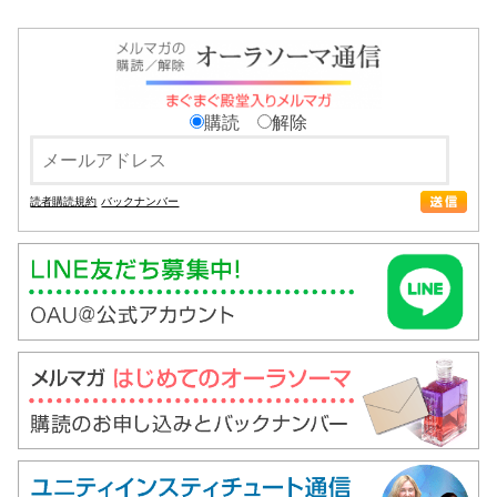
購読
解除
読者購読規約
バックナンバー