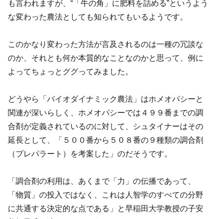
も言われますが、“「牛の角」に肥料を詰める”というよう
な変わった農法としても知られてもいるようです。
このかなり変わった方法が言及されるのは一種の冗談な
のか、それとも何か本質的なことなのかと思って、例に
よってちょっとググってみました。
どうやら「バイオダイナミック農法」はホメオパシーと
関連が深いらしく、ホメオパシーでは４９９番までの調
合剤が定義されているのに対して、シュタイナーはその
延長として、「５００番から５０８番の９種類の調合剤
（プレパラート）を考案した」のだそうです。
「調合剤の利用は、あくまで「力」の伝播であって、
「物質」の投入ではなく、これは人智学のすべての分野
に共通する決定的な点である」と早稲田大学教授の子安