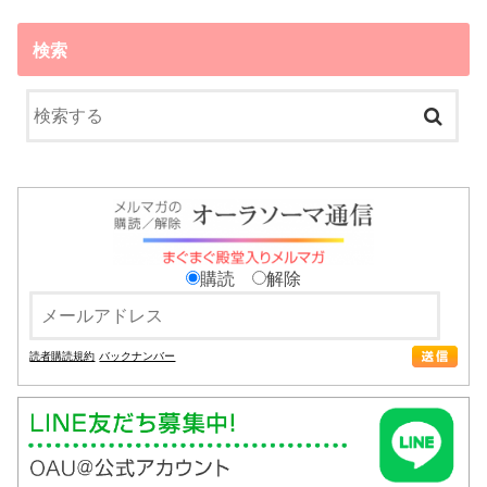
検索
購読
解除
読者購読規約
バックナンバー