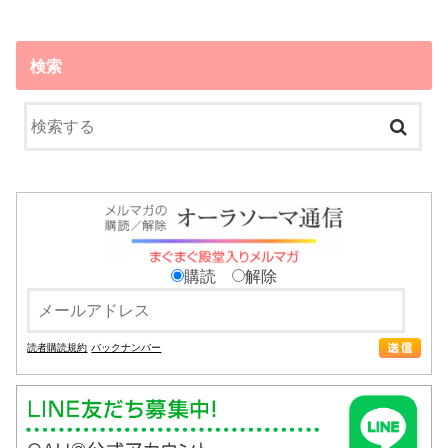
検索
購読
解除
読者購読規約
バックナンバー