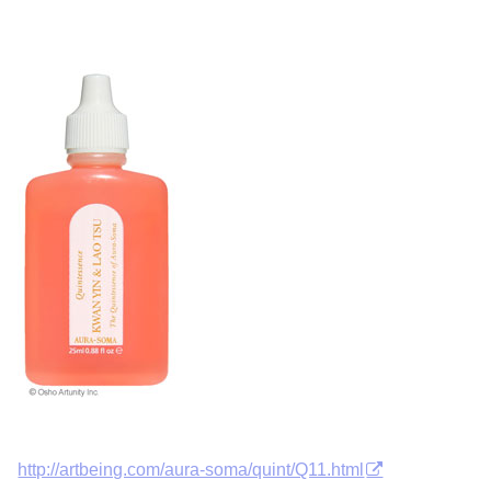
http://artbeing.com/aura-soma/quint/Q11.html