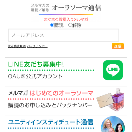
購読
解除
読者購読規約
バックナンバー