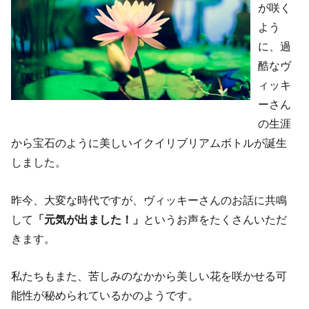
が咲く
よう
に、過
酷なヴ
ィッキ
ーさん
の生涯
から宝石のように美しいイクイリブリアムボトルが誕生
しました。
昨今、大変な時代ですが、ヴィッキーさんのお話に共鳴
して
「元気が出ました！」
というお声をたくさんいただ
きます。
私たちもまた、苦しみのなかから美しい花を咲かせる可
能性が秘められているかのようです。