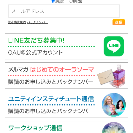
購読
解除
読者購読規約
バックナンバー