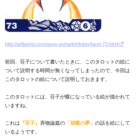
http://artbeing.com/aura-soma/birthday/tarot-73.html
前回、荘子について書いたときに、このタロットの絵に
ついて説明する時間が無くなってしまったので、今回は
このタロットの絵について説明しておきます。
このタロットには、荘子が蝶になっている絵が描かれて
いますね。
これは
『荘子』
斉物論篇の
「胡蝶の夢」
の話を絵にして
いるようです。