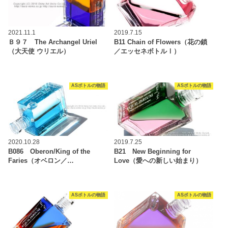
2021.11.1
2019.7.15
Ｂ９７ The Archangel Uriel
B11 Chain of Flowers（花の鎖
（大天使 ウリエル）
／エッセネボトルⅠ）
ASボトルの物語
ASボトルの物語
2020.10.28
2019.7.25
B086 Oberon/King of the
B21 New Beginning for
Faries（オベロン／…
Love（愛への新しい始まり）
ASボトルの物語
ASボトルの物語