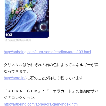
http://artbeing.com/aura-soma/reading/tarot-103.html
クリスタルはそれぞれの石の色によってエネルギーが異
なってきます。
http://aora.jp/
に石のことが詳しく載っています
「ＡＯＲＡ ＧＥＭ」：「エオラカード」の創始者サハ
ジのコレクション。
http://artbeing.com/aora/aora-gem-index.html