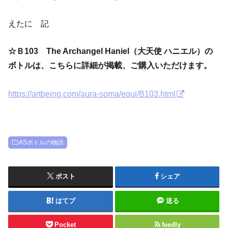
えたに 記
☆Ｂ103 The Archangel Haniel（大天使 ハニエル）
の
ボトルは、こちらに詳細が掲載、ご購入いただけます。
https://artbeing.com/aura-soma/equi/B103.html
ASボトルの物語
ポスト
シェア
はてブ
送る
Pocket
feedly