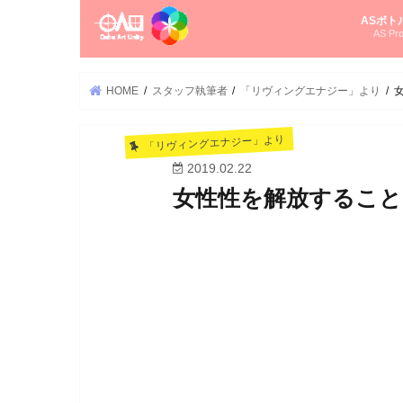
ASボト
AS Pro
尚さんの
オーラソ
タロット
ゆかさん
オーラソ
HOME
スタッフ執筆者
「リヴィングエナジー」より
「リヴィングエナジー」より
2019.02.22
女性性を解放すること