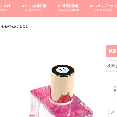
ルの知恵
スタッフ執筆記事
AS通信執筆者
ASショップ・サロ
ducts
Staff Articles
Aurasoma Writers
AS Shop/Salon
オーラソーマシステム入門
ーマボトルの物語
とボトルの旅
のオーラソーマ豆知識
ーマ体験談
えつこの部屋
えつこさんの「はじメル」ASミニ情報
えつこさんの「はじメル」豆知識
pariさんの「はじメル」お悩み相談
pariさんの色彩心理学としてのAS
pariさんのボトルメッセージ
ハミングバードさん「はじメル」要約
AEOSプロダクツご案内
pariさんの「オーラソーマ辞書」
pariさんのカラーローズ入門
pariさんのカラーローズ随想
尚さんのOAU写真日記
ヴィッキーさん物語
「リヴィングエナジー」より
鎌倉グルメ案内
読書案内
柏村かおりさんのオーラソーマ
鮎沢玲子さんの「日本の色」シリーズ
黒田コマラさんのオーラソーマ
叶朋佳さんの「美と癒しの楽園」
青山さんのクリスタル＆オーラソーマ
寛子さんのオーラソーマと創造性
廣田雅美さんのASとカバラ-生命の木
上野香緒里さんのオーラソーマカフェ
中村香織さんのＡＥＯＳスキンケア
藤沢さんのオーラソーマローフード
江尻さんオーラソーマアストロロジー
ラトナさんオーラソーマ＆ハート瞑想
DASOさんの数秘学
スペシャルゲスト☆
お問い合わせ
やさしくわかるAS
オーラソーマで自分
AS無料診断
ASウエブショッピ
ASコース・イベン
女性性を解放すること
検索