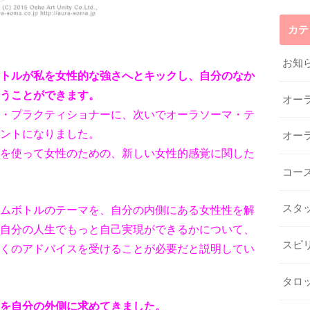
カテ
お知
トルが私を女性的な強さへとキックし、自分
のなか
うことができます。
オー
・プラクティショナーに、次いでオーラソー
マ・テ
ントになりました。
オー
を使って女性のための、新しい女性的感覚
に関した
コー
スタ
ムボトルのテーマを、自分の内側にある女
性性を解
自分の人生でもっと自己実現がで
きるかについて、
スピ
くのアドバイスを受ける
ことが必要だと説明してい
タロ
を自分の外側に求めてきました。