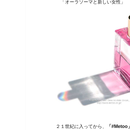
「オーラソーマと新しい女性」
２１世紀に入ってから、
「#Metoo