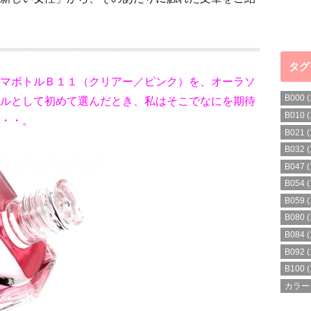
タグ
マボトルＢ１１（クリアー／ピンク）を、オーラ
ソ
B000
(
ルとして初めて選んだとき、私はそこで
なにを期待
B010
(
・・。
B021
(
B032
(
B047
(
B054
(
B059
(
B080
(
B084
(
B092
(
B100
(
カラー