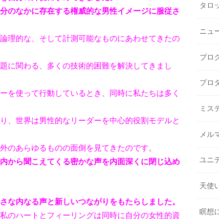
タロ
分のなかに存在する権威的な男性イメージ
に服従さ
ニュ
論理的な、そして計測可能なものにあわせ
てきたの
ブロ
題に関わる、多くの技術的困難を解決して
きまし
プロ
ーを使って行動しているとき、同時に私た
ちは多く
ミス
り、世界は男性的なリーダーを中心的役割
モデルと
メル
外のあらゆるものの面倒を見てきたのです。
ユニ
内から聞こえてくる密かな声を内面深くに
閉じ込め
天使
さな内なる声と新しいつながりをもたらし
ました。
瞑想
私のハートとフィーリングは同時に自分の
女性的資