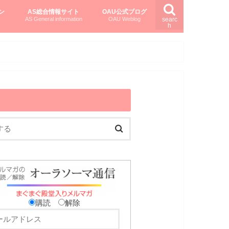
ン
AS総合情報サイト
OAU公式ブログ
AS General information
OAU Weblog
searc
h
を知る
ング
ト
柏村かおりさんのオーラソーマ活用塾
柏村さんのASメディカルハーブ
黒田コマラさんのオーラソーマ紀行
購読
解除