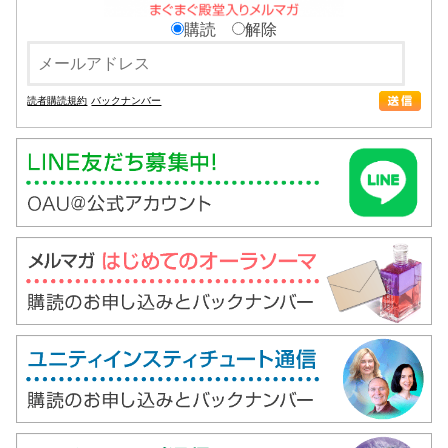
購読
解除
読者購読規約
バックナンバー