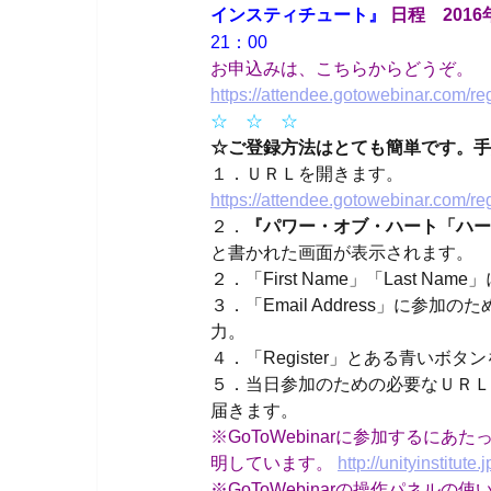
インスティチュート』
日程 201
21：00
お申込みは、こちらからどうぞ。
https://attendee.gotowebinar.com/
☆ ☆ ☆
☆ご登録方法はとても簡単です。手
１．ＵＲＬを開きます。
https://attendee.gotowebinar.com/
２．
『パワー・オブ・ハート「ハー
と書かれた画面が表示されます。
２．「First Name」「Last Na
３．「Email Address」に
力。
４．「Register」とある青いボ
５．当日参加のための必要なＵＲＬ
届きます。
※GoToWebinarに参加する
明しています。
http://unityinstitut
※GoToWebinarの操作パネルの