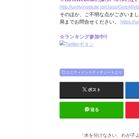
http://unityinstitute.jp/class/GotoW
そのほか、ご不明な点がございまし
局までお問合せください。
https://u
☆ランキング参加中!!
ユニティインスティチュートより
ポスト
送る
「水を分けなさい、わが子