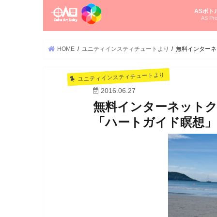
ASボト
AS Pro
尚さんの
オーラソ
タロット
ゆかさん
オーラソ
HOME
ユニティインスティチュートより
無料インターネ
ユニティインスティチュートより
2016.06.27
無料インターネット
「ハートガイド瞑想」