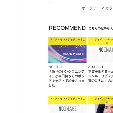
オーラソーマ カラ
RECOMMEND
こちらの記事も人
ユニティインスティチュートよ
ユニティインスティ
り
り
2013.4.24
2013.11.21
「悟りのシンクロニシテ
本質を生きる～
ィ」が本田健さんのポッ
シャル・リビン
ドキャストで紹介されま
質の目覚め」の
した
ユニティインスティチュートよ
ユニティインスティ
り
り