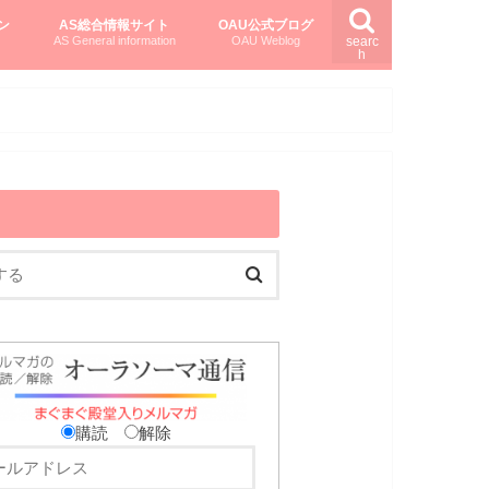
ン
AS総合情報サイト
OAU公式ブログ
AS General information
OAU Weblog
searc
h
を知る
ング
ト
柏村かおりさんのオーラソーマ活用塾
柏村さんのASメディカルハーブ
黒田コマラさんのオーラソーマ紀行
購読
解除