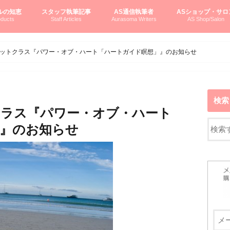
ルの知恵
スタッフ執筆記事
AS通信執筆者
ASショップ・サロ
ducts
Staff Articles
Aurasoma Writers
AS Shop/Salon
オーラソーマシステム入門
ーマボトルの物語
とボトルの旅
のオーラソーマ豆知識
ーマ体験談
えつこの部屋
えつこさんの「はじメル」ASミニ情報
えつこさんの「はじメル」豆知識
pariさんの「はじメル」お悩み相談
pariさんの色彩心理学としてのAS
pariさんのボトルメッセージ
ハミングバードさん「はじメル」要約
AEOSプロダクツご案内
pariさんの「オーラソーマ辞書」
pariさんのカラーローズ入門
pariさんのカラーローズ随想
尚さんのOAU写真日記
ヴィッキーさん物語
「リヴィングエナジー」より
鎌倉グルメ案内
読書案内
柏村かおりさんのオーラソーマ
鮎沢玲子さんの「日本の色」シリーズ
黒田コマラさんのオーラソーマ
叶朋佳さんの「美と癒しの楽園」
青山さんのクリスタル＆オーラソーマ
寛子さんのオーラソーマと創造性
廣田雅美さんのASとカバラ-生命の木
上野香緒里さんのオーラソーマカフェ
中村香織さんのＡＥＯＳスキンケア
藤沢さんのオーラソーマローフード
江尻さんオーラソーマアストロロジー
ラトナさんオーラソーマ＆ハート瞑想
DASOさんの数秘学
スペシャルゲスト☆
お問い合わせ
やさしくわかるAS
オーラソーマで自分
AS無料診断
ASウエブショッピ
ASコース・イベン
ットクラス『パワー・オブ・ハート「ハートガイド瞑想」』のお知らせ
検索
クラス『パワー・オブ・ハート
』のお知らせ