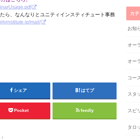
ebinarUsage.pdf
カテ
たら、なんなりとユニティインスティチュート事務
nityinstitute.jp/mail/
お知
オー
オー
コー
シェア
はてブ
スタ
Pocket
feedly
スピ
タロ
よ」