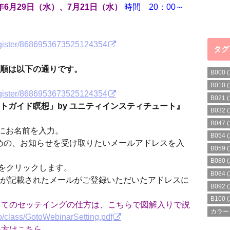
時間 20：00～
6年6月29日（水）、7月21日（水）
register/8686953673525124354
タグ
順は以下の通りです。
B000
(
B010
(
register/8686953673525124354
B021
(
トガイド瞑想」by ユニティインスティチュート』
B032
(
B047
(
me」にお名前を入力。
B054
(
参加のための、お知らせを受け取りたいメールアドレスを入
B059
(
B080
(
タンをクリックします。
B084
(
が記載されたメールがご登録いただいたアドレスに
B092
(
B100
(
にあたってのセッテイングの仕方は、こちらで図解入りで説
カラー
e.jp/class/GotoWebinarSetting.pdf
使い方はこちら。