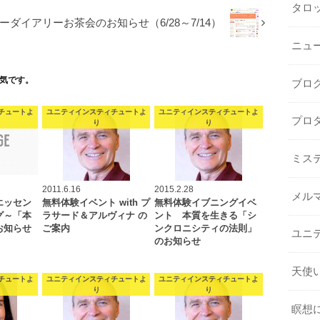
タロ
ーダイアリーお茶会のお知らせ（6/28～7/14）
ニュ
気です。
ブロ
チュートよ
ユニティインスティチュートよ
ユニティインスティチュートよ
プロ
り
り
ミス
2011.6.16
2015.2.28
メル
エッセン
無料体験イベント with プ
無料体験イブニングイベ
グ～「本
ラサード＆アルヴィナ の
ント 本質を生きる「シ
お知らせ
ご案内
ンクロニシティの法則」
ユニ
のお知らせ
天使
チュートよ
ユニティインスティチュートよ
ユニティインスティチュートよ
り
り
瞑想