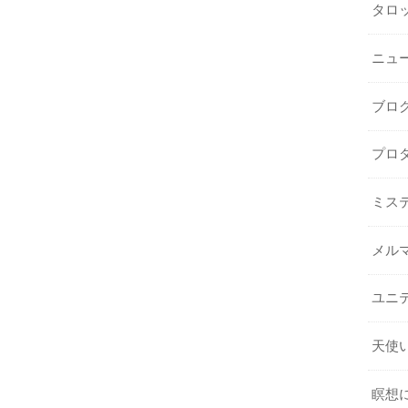
タロ
ニュ
ブロ
プロ
ミス
メル
ユニ
天使
瞑想