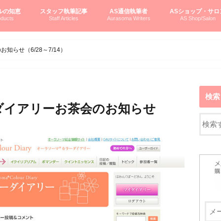
ルの知恵
スタッフ執筆記事
AS通信執筆者
ASショップ・サロ
ducts
Staff Articles
Aurasoma Writers
AS Shop/Salon
オーラソーマシステム入門
ーマボトルの物語
とボトルの旅
のオーラソーマ豆知識
ーマ体験談
えつこの部屋
えつこさんの「はじメル」ASミニ情報
えつこさんの「はじメル」豆知識
pariさんの「はじメル」お悩み相談
pariさんの色彩心理学としてのAS
pariさんのボトルメッセージ
ハミングバードさん「はじメル」要約
AEOSプロダクツご案内
pariさんの「オーラソーマ辞書」
pariさんのカラーローズ入門
pariさんのカラーローズ随想
尚さんのOAU写真日記
ヴィッキーさん物語
「リヴィングエナジー」より
鎌倉グルメ案内
読書案内
柏村かおりさんのオーラソーマ
鮎沢玲子さんの「日本の色」シリーズ
黒田コマラさんのオーラソーマ
叶朋佳さんの「美と癒しの楽園」
青山さんのクリスタル＆オーラソーマ
寛子さんのオーラソーマと創造性
廣田雅美さんのASとカバラ-生命の木
上野香緒里さんのオーラソーマカフェ
中村香織さんのＡＥＯＳスキンケア
藤沢さんのオーラソーマローフード
江尻さんオーラソーマアストロロジー
ラトナさんオーラソーマ＆ハート瞑想
DASOさんの数秘学
スペシャルゲスト☆
お問い合わせ
やさしくわかるAS
オーラソーマで自分
AS無料診断
ASウエブショッピ
ASコース・イベン
らせ（6/28～7/14）
検索
ダイアリーお茶会のお知らせ