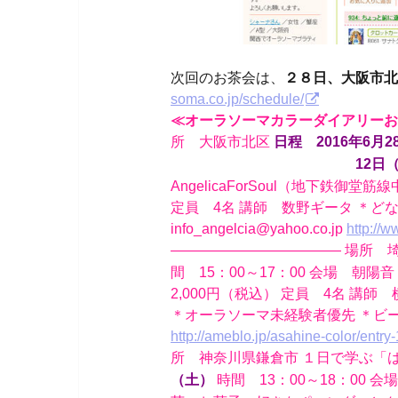
次回のお茶会は、
２８日、大阪市北
soma.co.jp/schedule/
≪オーラソーマカラーダイアリーお
所 大阪市北区
日程 2016年6月
12日（火）、1
AngelicaForSoul（地下鉄御
定員 4名 講師 数野ギータ ＊
info_angelcia@yahoo.co.jp
http://
———————————— 場所 
間 15：00～17：00 会場 
2,000円（税込） 定員 4名 講
＊オーラソーマ未経験者優先 ＊ビ
http://ameblo.jp/asahine-color/entr
所 神奈川県鎌倉市 １日で学ぶ「
時間 13：00～18：00 
（土）