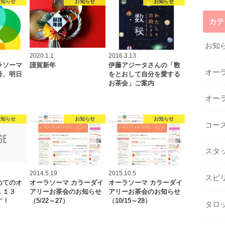
お知らせ
お知らせ
お知らせ
カテ
お知
2020.1.1
2016.3.13
ラソーマ
謹賀新年
伊藤アジータさんの「数
オー
号、明日
をとおして自分を愛する
お茶会」ご案内
オー
お知らせ
お知らせ
お知らせ
コー
スタ
2014.5.19
2015.10.5
スピ
めてのオ
オーラソーマ カラーダイ
オーラソーマ カラーダイ
１１３
アリーお茶会のお知らせ
アリーお茶会のお知らせ
す！
（5/22～27）
（10/15～28）
タロ