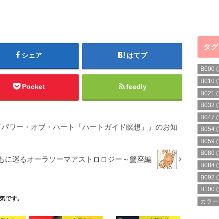
タグ
シェア
はてブ
B000
(
B010
(
Pocket
feedly
B021
(
B032
(
B047
(
『パワー・オブ・ハート「ハートガイド瞑想」』のお知
B054
(
B059
(
B080
(
もに巡るオーラソーマアストロロジー～蟹座編
B084
(
B092
(
B100
(
気です。
カラー