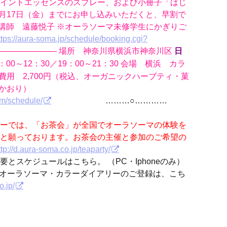
イントエッセンスのスプレー、および小冊子「はじ
6月17日（金）までにお申し込みいただくと、早割で
名 講師 遠藤悦子 ※オーラソーマ未修学生にかぎりご
ttps://aura-soma.jp/schedule/booking.cgi?
——————— 場所 神奈川県横浜市神奈川区
日
：00～12：30／19：00～21：30 会場 横浜 カラ
費用 2,700円（税込、オーガニックハーブティ・菓
村かおり）
om/schedule/
………○…………
ーでは、「お茶会」が全国でオーラソーマの体験を
と願っております。お茶会の主催と参加のご希望の
ttp://d.aura-soma.co.jp/teaparty/
とスケジュールはこちら。 （PC・Iphoneのみ）
オーラソーマ・カラーダイアリーのご登録は、こち
o.jp/