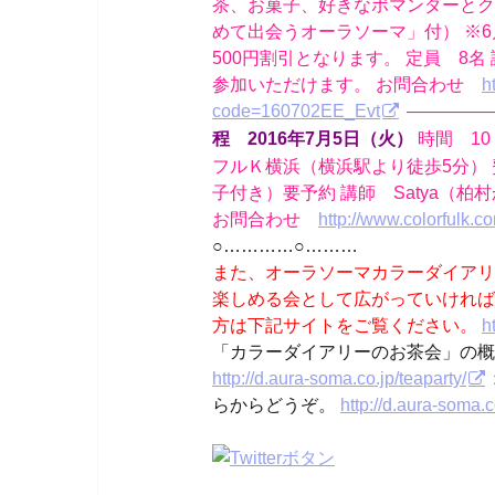
茶、お菓子、好きなポマンダーとク
めて出会うオーラソーマ」付） ※
500円割引となります。 定員 8
参加いただけます。 お問合わせ
h
code=160702EE_Evt
—————
時間 10
程 2016年7月5日（火）
フルＫ横浜（横浜駅より徒歩5分） 
子付き）要予約 講師 Satya（柏
お問合わせ
http://www.colorfulk.c
○…………○………
また、オーラソーマカラーダイアリ
楽しめる会として広がっていければ
方は下記サイトをご覧ください。
h
「カラーダイアリーのお茶会」の概要
http://d.aura-soma.co.jp/teaparty/
らからどうぞ。
http://d.aura-soma.c