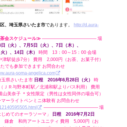
区、埼玉県さいたま市
であります。
http://d.aura-
茶会スケジュール≫
———————————— 場
28日（火）、7月5日（火）、7日（木）、
時間 13：00～15：00 会場
4日（木）
堂筋線中津駅徒歩7分） 費用 2,000円（お茶、お菓子付）
どなたでも参加できます お問合わせ
www.aura-soma-angelica.com
埼玉県さいたま市
時
日程 2016年6月28日（火）
朝陽音（ＪＲ与野本町駅／北浦和駅よりバス利用） 費用
師 横山美奈子 ＊女性限定（男性は女性同伴の場合可）
ーマーライトペンミニ体験有 お問合わせ
y-12140595505.html
———————————— 場
はじめてのオーラソーマ」
日程 2016年7月2日
会場 鎌倉 和尚アートユニティ 費用 5,000円（お