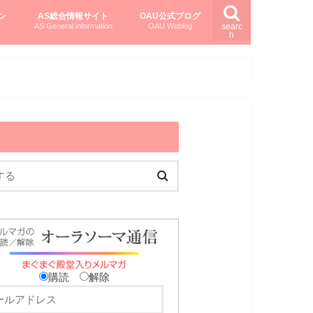
ン
AS総合情報サイト
OAU公式ブログ
AS General information
OAU Weblog
searc
h
を知る
ング
ト
柏村かおりさんのオーラソーマ活用塾
柏村さんのASメディカルハーブ
黒田コマラさんのオーラソーマ紀行
購読
解除