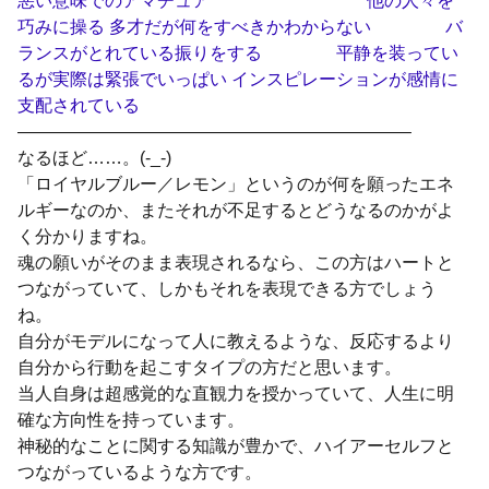
悪い意味でのアマチュア 他の人々を
巧みに操る 多才だが何をすべきかわからない バ
ランスがとれている振りをする 平静を装ってい
るが実際は緊張でいっぱい インスピレーションが感情に
支配されている
——————————————————————–
なるほど……。(-_-)
「ロイヤルブルー／レモン」というのが何を願ったエネ
ルギーなのか、またそれが不足するとどうなるのかがよ
く分かりますね。
魂の願いがそのまま表現されるなら、この方はハートと
つながっていて、しかもそれを表現できる方でしょう
ね。
自分がモデルになって人に教えるような、反応するより
自分から行動を起こすタイプの方だと思います。
当人自身は超感覚的な直観力を授かっていて、人生に明
確な方向性を持っています。
神秘的なことに関する知識が豊かで、ハイアーセルフと
つながっているような方です。