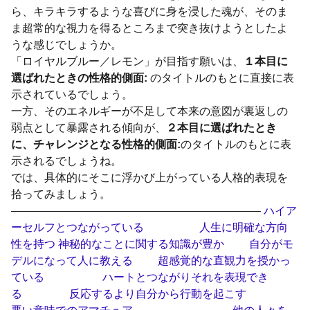
ら、キラキラするような喜びに身を浸した魂が、そのま
ま超常的な視力を得るところまで突き抜けようとしたよ
うな感じでしょうか。
「ロイヤルブルー／レモン」が目指す願いは、
１本目に
選ばれたときの性格的側面:
のタイトルのもとに直接に表
示されているでしょう。
一方、そのエネルギーが不足して本来の意図が裏返しの
弱点として暴露される傾向が、
２本目に選ばれたとき
に、チャレンジとなる性格的側面:
のタイトルのもとに表
示されるでしょうね。
では、具体的にそこに浮かび上がっている人格的表現を
拾ってみましょう。
——————————————————————–
ハイア
ーセルフとつながっている 人生に明確な方向
性を持つ 神秘的なことに関する知識が豊か 自分がモ
デルになって人に教える 超感覚的な直観力を授かっ
ている ハートとつながりそれを表現でき
る 反応するより自分から行動を起こす