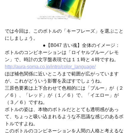
では今回は、このボトルの「キーフレーズ」を選ぶこと
にしましょう。
●【B047 古い魂】全体のイメージ：
ボトルのコンビネーションは「ロイヤルブルー／レモ
ン」で、時計の文字盤表現では１１時と４時ですね。
http://aura-soma.co.jp/intro/color_language/
ほぼ補色関係に近いところまで範囲が広がっています
が、これがどういう影響を及ぼすでしょうね。
三原色要素は上下合わせて色相的には「ブルー」が（２
／６）、「レッド」が（１／６）で、「イエロー」が
（３／６）ですね。
ボトルの姿は、本物のボトルだととても透明感があっ
て、ちょっと吸い込まれるような不思議な感じのあるボ
トルですよね。
このボトルのコンビネーションを人間の人格と考えるな