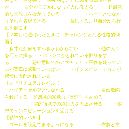
確な方向性を持つ ・神秘的なことに関する知識が豊
か ・自分がモデルになって人に教える ・超感覚
的な直観力を授かっている ・ハートとつなが
りそれを表現できる ・反応するより自分から行
動を起こす
【２本目に選ばれたときに、チャレンジとなる性格的側
面:】
・多才だが何をすべきかわからない ・他の人々
を巧みに操る ・バランスがとれている振りをす
る ・悪い意味でのアマチュア ・平静を装ってい
るが実際は緊張でいっぱい ・インスピレーションが
感情に支配されている
【スピリチュアルレベル: 】
・ハイアーセルフとつながる ・自己欺瞞
を解消する ・超感覚的知覚力（ESP）を高める
・霊的領域での識別力を向上させる ・瞑
想でインスピレーションを受ける
【精神的レベル:】
・ゴールを設定できるようになる ・右脳と左