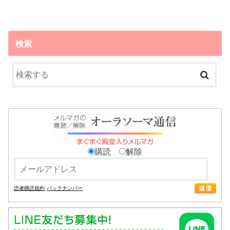
検索
購読
解除
読者購読規約
バックナンバー