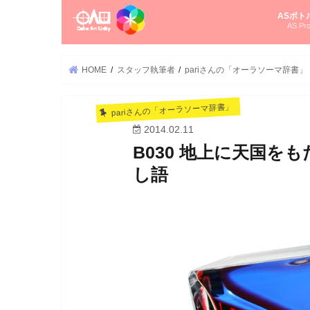
ASボト
AS Pro
尚さんの
オーラソ
タロット
ゆかさん
オーラソ
HOME
スタッフ執筆者
pariさんの「オーラソーマ辞書」
pariさんの「オーラソーマ辞書」
2014.02.11
B030 地上に天国
し語