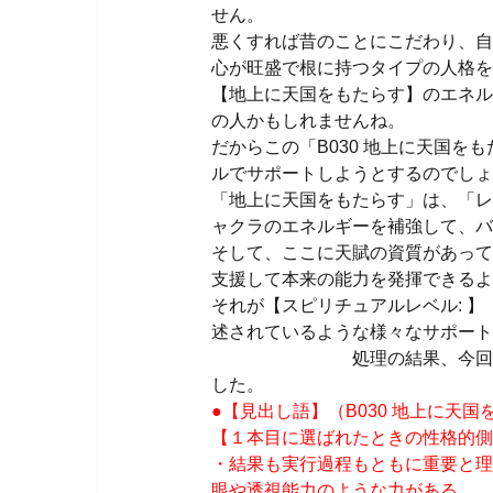
せん。
悪くすれば昔のことにこだわり、自
心が旺盛で根に持つタイプの人格を
【地上に天国をもたらす】のエネル
の人かもしれませんね。
だからこの「B030 地上に天国
ルでサポートしようとするのでしょ
「地上に天国をもたらす」は、「レ
ャクラのエネルギーを補強して、バ
そして、ここに天賦の資質があって
支援して本来の能力を発揮できるよ
それが【スピリチュアルレベル: 】
述されているような様々なサポート
処理の結果、今回「B030
した。
●【見出し語】（B030 地上に天
【１本目に選ばれたときの性格的側面
・結果も実行過程もともに
眼や透視能力のような力がある