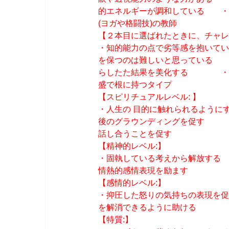
的エネルギーが調和している ・
(ヨガや格闘技)の教師
【２本目に選ばれたときに、チャレ
・知的能力の点で劣等感を抱
を保つのは難しいと思ってい
らしたた結果を美化する ・とて
盛で根に持つタイプ
【スピリチュアルレベル: 】
・人生の 目的に触れられるよ
後のグラウンディングを促す ・
話し合うことを促す
【精神的レベル:】
・固執している考えから解放す
情熱的感情表現を励ます
【感情的レベル:】
・抑圧した怒りの気持ちの表現を
を解消できるように助ける
【特質:】