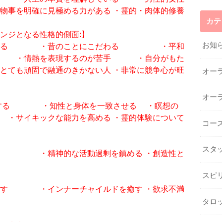
物事を明確に見極める力がある ・霊的・肉体的修養
カテ
ンジとなる性格的側面:】
お知
いている ・昔のことにこだわる ・平和
る ・情熱を表現するのが苦手 ・自分がもた
も頑固で融通のきかない人 ・非常に競争心が旺
オー
オー
うにする ・知性と身体を一致させる ・瞑想の
サイキックな能力を高める ・霊的体験について
コー
スタ
る ・精神的な活動過剰を鎮める ・創造性と
スピ
促す ・インナーチャイルドを癒す ・欲求不満
タロ