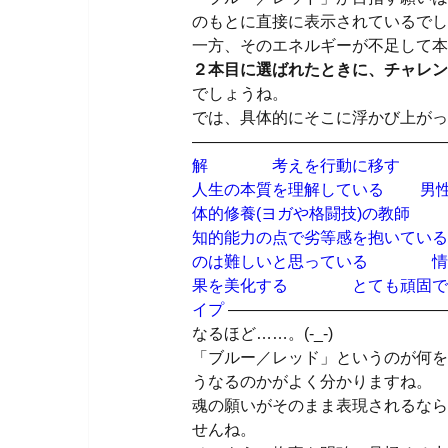
のもとに直接に表示されているでし
一方、そのエネルギーが不足して本
２本目に選ばれたときに、チャレン
でしょうね。
では、具体的にそこに浮かび上がっ
————————————————
解 考えを行動に移す 
人生の本質を理解している 男
体的修養(ヨガや格闘技)の教師
知的能力の点で劣等感を抱い
のは難しいと思っている 情
果を美化する とても頑固で融通
イプ
——————————————
なるほど……。(-_-)
「ブルー／レッド」というのが何を
うなるのかがよく分かりますね。
魂の願いがそのまま表現されるなら
せんね。