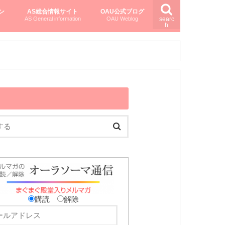
ン
AS総合情報サイト
OAU公式ブログ
AS General information
OAU Weblog
searc
h
を知る
ング
ト
柏村かおりさんのオーラソーマ活用塾
柏村さんのASメディカルハーブ
黒田コマラさんのオーラソーマ紀行
購読
解除