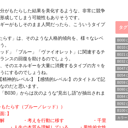
分がもたらした結果を美化するような、非常に競争
形成してしまう可能性もありそうです。
ギーがもしそのまま人間だったら、こういうタイプ
タグ
をもたらす」は、そのような人格的傾向を、様々なレベ
B000
(
う。
B010
(
ッド」「ブルー」「ヴァイオレット」に関連するチ
B021
(
ランスの回復を助けるのでしょう。
B032
(
、そのエネルギーを大量に消費するタイプの方々を
B047
(
うにするのでしょうね。
B054
(
【精神的レベル:】【感情的レベル:】のタイトルで記
B059
(
なのだと思います。
B080
(
」からは次のような“見出し語”が抽出されま
B084
(
B092
(
国をもたらす（ブルー／レッド））
B100
(
: 】
カラー
重要と理解 ・考えを行動に移す ・千里
 ・人生の本質を理解している ・男性的女性