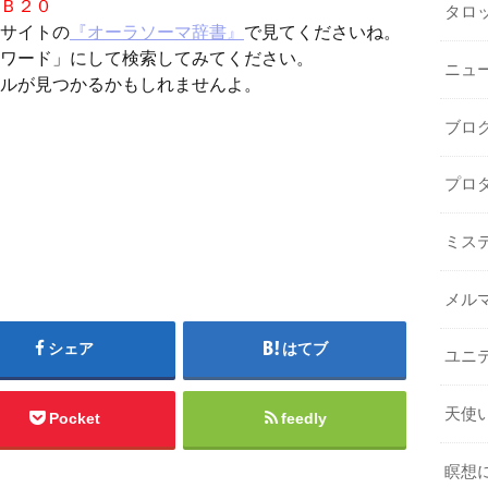
Ｂ２０
タロ
イトの
『オーラソーマ辞書』
で見てくださいね。
ワード」にして検索してみてください。
ニュ
ルが見つかるかもしれませんよ。
ブロ
プロ
ミス
メル
シェア
はてブ
ユニ
天使
Pocket
feedly
瞑想