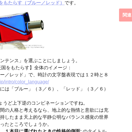
天国をもたらす（ブルー／レッド）
です。
関連
ンテンス」を選ぶことにしましょう。
もたらす】全体のイメージ：
ー／レッド」で、時計の文字盤表現では１２時と８
jp/intro/color_language/
には「ブルー」（３／６）、「レッド」（３／６）
ちょうど上下逆のコンビネーションですね。
間の人格と考えるなら、地上的な熱情と意欲には充
持したまま天上的な平静公明なバランス感覚の世界
ったところでしょうか。
、
１本目に選ばれたときの性格的側面:
のタイトル