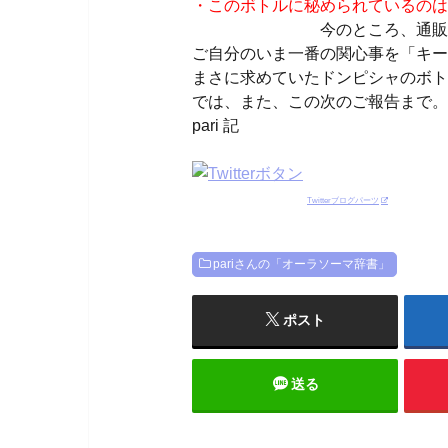
・このボトルに秘められているのは
今のところ、通販サ
ご自分のいま一番の関心事を「キー
まさに求めていたドンピシャのボト
では、また、この次のご報告まで。
pari 記
Twitterブログパーツ
pariさんの「オーラソーマ辞書」
ポスト
送る