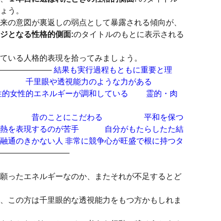
ょう。
来の意図が裏返しの弱点として暴露される傾向が、
ジとなる性格的側面:
のタイトルのもとに表示される
ている人格的表現を拾ってみましょう。
——————–
結果も実行過程もともに重要と理
千里眼や透視能力のような力がある
性的女性的エネルギーが調和している 霊的・肉
ている 昔のことにこだわる 平和を保つ
熱を表現するのが苦手 自分がもたらしたた結
のきかない人 非常に競争心が旺盛で根に持つタ
————————–
願ったエネルギーなのか、またそれが不足するとど
、この方は千里眼的な透視能力をもつ方かもしれま