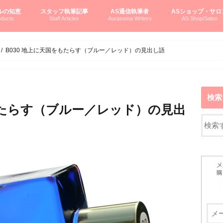
ルの知恵
スタッフ執筆記事
AS通信執筆者
ASショップ・サロ
ducts
Staff Articles
Aurasoma Writers
AS Shop/Salon
オーラソーマシステム入門
ーマボトルの物語
とボトルの旅
のオーラソーマ豆知識
ーマ体験談
えつこの部屋
えつこさんの「はじメル」ASミニ情報
えつこさんの「はじメル」豆知識
pariさんの「はじメル」お悩み相談
pariさんの色彩心理学としてのAS
pariさんのボトルメッセージ
ハミングバードさん「はじメル」要約
AEOSプロダクツご案内
pariさんの「オーラソーマ辞書」
pariさんのカラーローズ入門
pariさんのカラーローズ随想
尚さんのOAU写真日記
ヴィッキーさん物語
「リヴィングエナジー」より
鎌倉グルメ案内
読書案内
柏村かおりさんのオーラソーマ
鮎沢玲子さんの「日本の色」シリーズ
黒田コマラさんのオーラソーマ
叶朋佳さんの「美と癒しの楽園」
青山さんのクリスタル＆オーラソーマ
寛子さんのオーラソーマと創造性
廣田雅美さんのASとカバラ-生命の木
上野香緒里さんのオーラソーマカフェ
中村香織さんのＡＥＯＳスキンケア
藤沢さんのオーラソーマローフード
江尻さんオーラソーマアストロロジー
ラトナさんオーラソーマ＆ハート瞑想
DASOさんの数秘学
スペシャルゲスト☆
お問い合わせ
やさしくわかるAS
オーラソーマで自分
AS無料診断
ASウエブショッピ
ASコース・イベン
B030 地上に天国をもたらす（ブルー／レッド）の見出し語
検索
をもたらす（ブルー／レッド）の見出