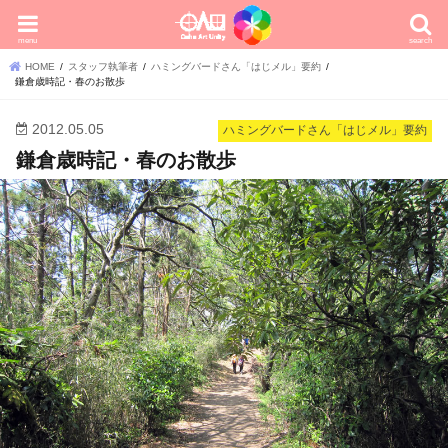
menu
search
HOME
スタッフ執筆者
ハミングバードさん「はじメル」要約
鎌倉歳時記・春のお散歩
2012.05.05
ハミングバードさん「はじメル」要約
鎌倉歳時記・春のお散歩