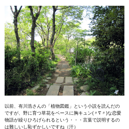
以前、有川浩さんの「植物図鑑」という小説を読んだの
ですが、野に育つ草花をベースに胸キュン(〃∇〃)な恋愛
物語が繰りひろげられるという・・・言葉で説明するの
は難しいし恥ずかしいですね（汗）