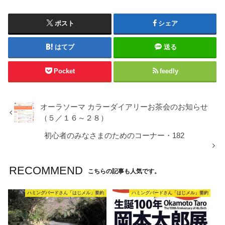
ポスト
シェア
はてブ
送る
Pocket
feedly
オーラソーマ カラーダイアリーお茶会のお知らせ
（５／１６～２８）
初心者のみなさまのためのコーナー・182
RECOMMEND
こちらの記事も人気です。
ハミングバードさん「はじメル」要約
ハミングバードさん「はじメル」要約