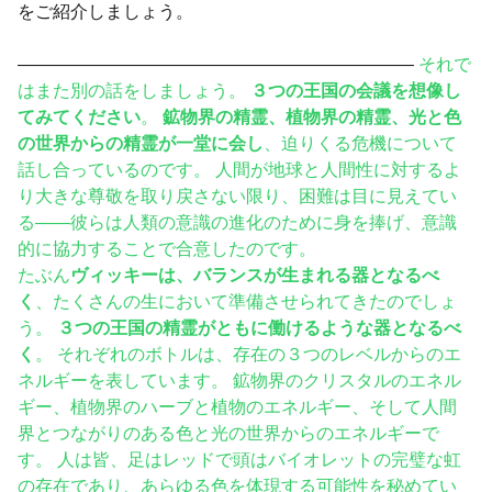
をご紹介しましょう。
——————————————————————–
それで
はまた別の話をしましょう。
３つの王国の会議を想像し
てみてください
。
鉱物界の精霊、植物界の精霊、光と色
の世界からの精霊が一堂に会し
、迫りくる危機について
話し合っているのです。 人間が地球と人間性に対するよ
り大きな尊敬を取り戻さない限り、困難は目に見えてい
る――彼らは人類の意識の進化のために身を捧げ、意識
的に協力することで合意したのです。
たぶん
ヴィッキーは、バランスが生まれる器となるべ
く
、たくさんの生において準備させられてきたのでしょ
う。
３つの王国の精霊がともに働けるような器となるべ
く
。 それぞれのボトルは、存在の３つのレベルからのエ
ネルギーを表しています。 鉱物界のクリスタルのエネル
ギー、植物界のハーブと植物のエネルギー、そして人間
界とつながりのある色と光の世界からのエネルギーで
す。 人は皆、足はレッドで頭はバイオレットの完璧な虹
の存在であり、あらゆる色を体現する可能性を秘めてい