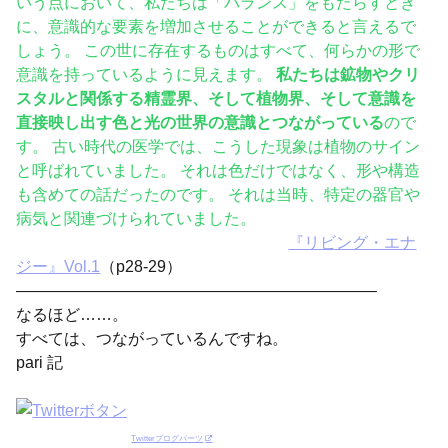
いう点において、私たちは「バランス」をもたらすとき
に、意識的な要素を増加させることができると言えるで
しょう。 この世に存在するものはすべて、何らかの形で
意識を持っているように見えます。
私たちは鉱物やクリ
スタルと関係する精霊界、そして植物界、そして意識を
直接映し出す色と光の世界の意識とつながっている
ので
す。 古い時代の医学では、こうした現象は植物のサイン
と呼ばれていました。 それは色だけではなく、形や構造
も含めての話だったのです。 それは当時、特定の器官や
病気と関連づけられていました。
『リビング・エナ
ジー』Vol.1
（p28-29）
——————————————————————–
なるほど……。
すべては、つながっているんですね。
pari 記
Twitterブログパーツ