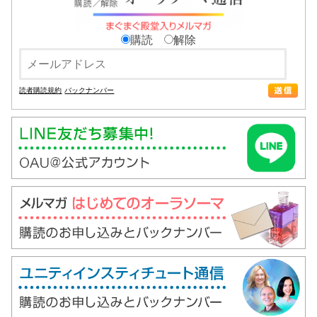
購読
解除
読者購読規約
バックナンバー