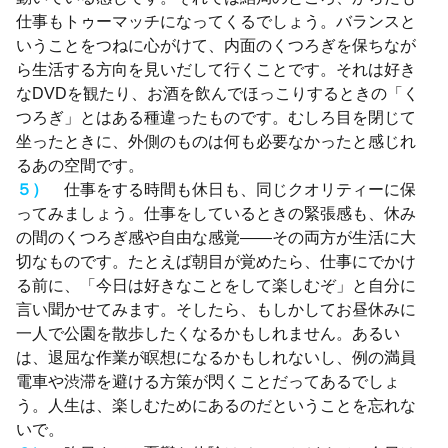
仕事もトゥーマッチになってくるでしょう。バランスと
いうことをつねに心がけて、内面のくつろぎを保ちなが
ら生活する方向を見いだして行くことです。それは好き
なDVDを観たり、お酒を飲んでほっこりするときの「く
つろぎ」とはある種違ったものです。むしろ目を閉じて
坐ったときに、外側のものは何も必要なかったと感じれ
るあの空間です。
５）
仕事をする時間も休日も、同じクオリティーに保
ってみましょう。仕事をしているときの緊張感も、休み
の間のくつろぎ感や自由な感覚——その両方が生活に大
切なものです。たとえば朝目が覚めたら、仕事にでかけ
る前に、「今日は好きなことをして楽しむぞ」と自分に
言い聞かせてみます。そしたら、もしかしてお昼休みに
一人で公園を散歩したくなるかもしれません。あるい
は、退屈な作業が瞑想になるかもしれないし、例の満員
電車や渋滞を避ける方策が閃くことだってあるでしょ
う。人生は、楽しむためにあるのだということを忘れな
いで。