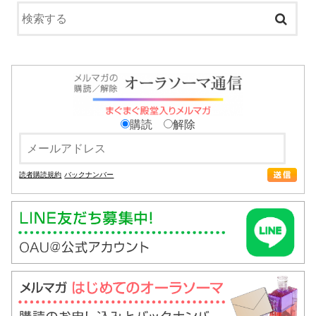
購読
解除
読者購読規約
バックナンバー