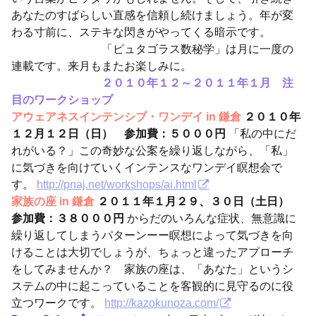
あなたのすばらしい直感を信頼し続けましょう。年が変
わる寸前に、ステキな閃きがやってくる暗示です。
「ピュタゴラス数秘学」は月に一度の
連載です。来月もまたお楽しみに。
２０１０年１２～２０１１年１月 注
目のワークショップ
アウェアネスインテンシブ・ワンデイ in 鎌倉
２０１０年
１２月１２日（日） 参加費：５０００円
「私の中にだ
れがいる？」この奇妙な公案を繰り返しながら、「私」
に気づきを向けていくインテンスなワンデイ瞑想会で
す。
http://pnaj.net/workshops/ai.html
家族の座 in 鎌倉
２０１１年１月２９、３０日（土日）
参加費：３８０００円
からだのいろんな症状、無意識に
繰り返してしまうパターンーー瞑想によって気づきを向
けることは大切でしょうが、ちょっと違ったアプローチ
をしてみませんか？ 家族の座は、「あなた」というシ
ステムの中に起こっていることを客観的に見守るのに役
立つワークです。
http://kazokunoza.com/