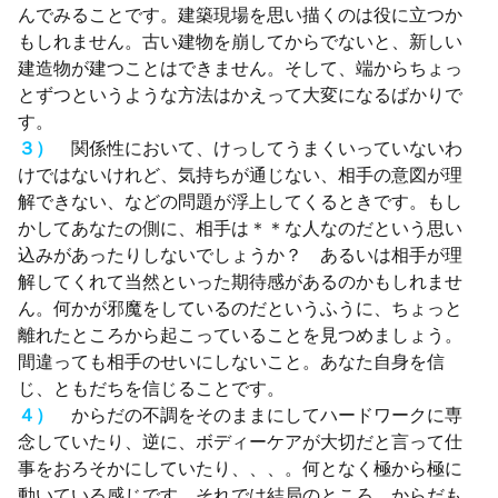
んでみることです。建築現場を思い描くのは役に立つか
もしれません。古い建物を崩してからでないと、新しい
建造物が建つことはできません。そして、端からちょっ
とずつというような方法はかえって大変になるばかりで
す。
３）
関係性において、けっしてうまくいっていないわ
けではないけれど、気持ちが通じない、相手の意図が理
解できない、などの問題が浮上してくるときです。もし
かしてあなたの側に、相手は＊＊な人なのだという思い
込みがあったりしないでしょうか？ あるいは相手が理
解してくれて当然といった期待感があるのかもしれませ
ん。何かが邪魔をしているのだというふうに、ちょっと
離れたところから起こっていることを見つめましょう。
間違っても相手のせいにしないこと。あなた自身を信
じ、ともだちを信じることです。
４）
からだの不調をそのままにしてハードワークに専
念していたり、逆に、ボディーケアが大切だと言って仕
事をおろそかにしていたり、、、。何となく極から極に
動いている感じです。それでは結局のところ、からだも