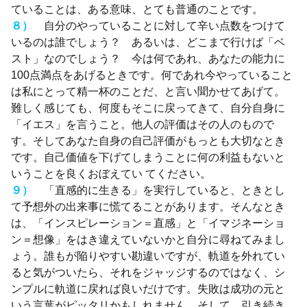
ていることは、ある意味、とても普通のことです。
８）
自分のやっていることに対して辛い点数をつけて
いるのは誰でしょう？ あるいは、どこまで行けば「ベ
スト」なのでしょう？ 今は何であれ、あなたの能力に
100点満点をあげるときです。何であれ今やっていること
は私にとって精一杯のことだ、と言い聞かせてあげて。
難しく感じても、何度もそこに戻ってきて、自分自身に
「イエス」を言うこと。他人の評価はその人のもので
す。そしてあなた自身の自己評価がもっとも大切なとき
です。自己価値を下げてしまうことに何の利益もないと
いうことを良くおぼえてい てください。
９）
「直感的に生きる」を実行していると、ときとし
て予想外の出来事に慌てることがあります。そんなとき
は、「インスピレーション＝直感」と「イマジネーショ
ン＝想像」をはき違えていないかと自分に尋ねてみまし
ょう。誰もが陥りやすい勘違いですが、軌道を外れてい
ると気がついたら、それをジャッジするのではなく、シ
ンプルに軌道に戻れば良いだけです。失敗は成功の元と
いう言葉がピッタリかもしれません。そして、引き続き