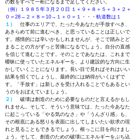
の数をすべて一桁になるまで足してください。
（例）１９８５年３月２０日 １＋９＋８＋５＋３＋２＋
０＝28→２＋８＝10→１＋０＝１・・・軌道数は１
１）
仕事のエリアで、たった今あなたが手放すべき、
あきらめて前に進むべき、と思っていることは正しいで
す。感情的には辛いかもしれませんが、そこで踏みとど
まることの方がずっと苦痛になるでしょう。自分の直感
を信じて進むことです。そのことであなたは、これまで
曖昧に使っていたエネルギーを、より建設的な方向に生
かしていくことになります。長い目で見ればそれはいい
結果を招くでしょうし、最終的には納得がいくはずで
す。「手放す」は新しさを受け入れることでもあるとい
うのをおぼえていましょう。
２）
破壊は創造のために必要なものだと言えるかもし
れません。そして、そういう意味では、たった今あなた
に起こっている「やる気のなさ」や「うんざり感」も、
その根底にある怒りを表面に出してしまいたい欲求の現
れと見ることもできるでしょう。根っこに目を向けまし
ょう。そして、創造のための破壊にエネルギーをぶち込