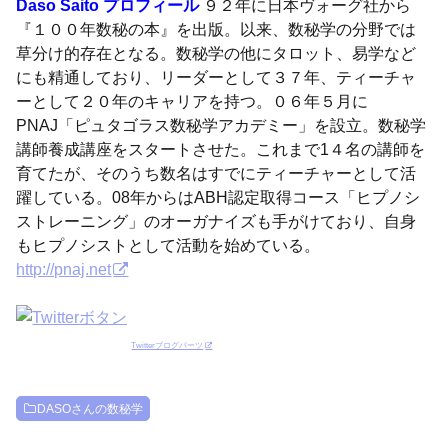
Daso Saito プロフィール
９２年に日本ヴォーグ社から
『１００年数秘の本』を出版。以来、数秘学の分野では
草分け的存在となる。数秘学の他にタロット、易学など
にも精通しており、リーダーとして３７年、ティーチャ
ーとして２０年のキャリアを持つ。０６年５月に
PNAJ「ピュタゴラス数秘学アカデミー」を設立。数秘学
講師養成講座をスタートさせた。これまで1４名の講師を
育てたが、そのうち数名はすでにティーチャーとして活
躍している。08年からはABH認定取得コース「ヒプノシ
ストレーニング」のオーガナイズも手がけており、自身
もヒプノシストとして活動を始めている。
http://pnaj.net
Twitterブログパーツ
DASOさんの数秘学