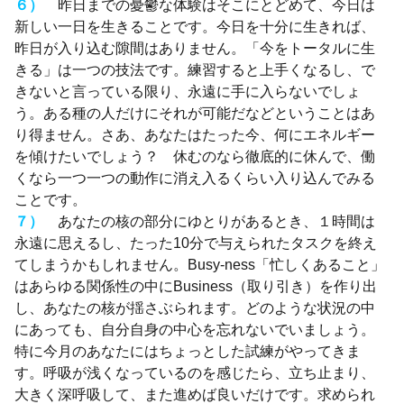
６）
昨日までの憂鬱な体験はそこにとどめて、今日は
新しい一日を生きることです。今日を十分に生きれば、
昨日が入り込む隙間はありません。「今をトータルに生
きる」は一つの技法です。練習すると上手くなるし、で
きないと言っている限り、永遠に手に入らないでしょ
う。ある種の人だけにそれが可能だなどということはあ
り得ません。さあ、あなたはたった今、何にエネルギー
を傾けたいでしょう？ 休むのなら徹底的に休んで、働
くなら一つ一つの動作に消え入るくらい入り込んでみる
ことです。
７）
あなたの核の部分にゆとりがあるとき、１時間は
永遠に思えるし、たった10分で与えられたタスクを終え
てしまうかもしれません。Busy-ness「忙しくあること」
はあらゆる関係性の中にBusiness（取り引き）を作り出
し、あなたの核が揺さぶられます。どのような状況の中
にあっても、自分自身の中心を忘れないでいましょう。
特に今月のあなたにはちょっとした試練がやってきま
す。呼吸が浅くなっているのを感じたら、立ち止まり、
大きく深呼吸して、また進めば良いだけです。求められ