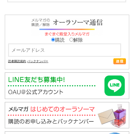
購読
解除
読者購読規約
バックナンバー