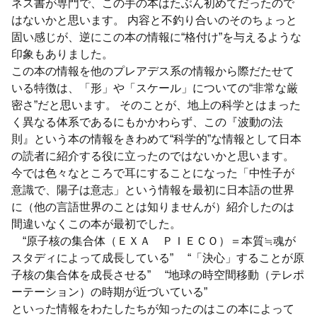
ネス書が専門で、この手の本はたぶん初めてだったので
はないかと思います。 内容と不釣り合いのそのちょっと
固い感じが、逆にこの本の情報に“格付け”を与えるような
印象もありました。
この本の情報を他のプレアデス系の情報から際だたせて
いる特徴は、「形」や「スケール」についての“非常な厳
密さ”だと思います。 そのことが、地上の科学とはまった
く異なる体系であるにもかかわらず、この『波動の法
則』という本の情報をきわめて“科学的”な情報として日本
の読者に紹介する役に立ったのではないかと思います。
今では色々なところで耳にすることになった「中性子が
意識で、陽子は意志」という情報を最初に日本語の世界
に（他の言語世界のことは知りませんが）紹介したのは
間違いなくこの本が最初でした。
“原子核の集合体（ＥＸＡ ＰＩＥＣＯ）＝本質≒魂が
スタディによって成長している” “「決心」することが原
子核の集合体を成長させる” “地球の時空間移動（テレポ
ーテーション）の時期が近づいている”
といった情報をわたしたちが知ったのはこの本によって