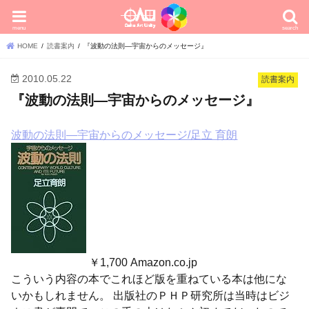
menu
search
HOME
読書案内
『波動の法則―宇宙からのメッセージ』
2010.05.22
読書案内
『波動の法則―宇宙からのメッセージ』
波動の法則―宇宙からのメッセージ/足立 育朗
￥1,700 Amazon.co.jp
こういう内容の本でこれほど版を重ねている本は他にな
いかもしれません。 出版社のＰＨＰ研究所は当時はビジ