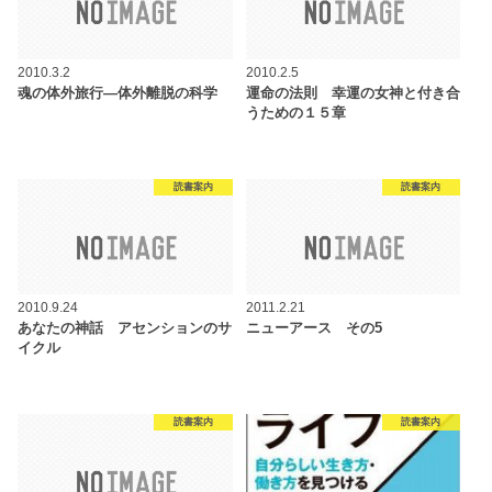
2010.3.2
2010.2.5
魂の体外旅行―体外離脱の科学
運命の法則 幸運の女神と付き合
うための１５章
読書案内
読書案内
2010.9.24
2011.2.21
あなたの神話 アセンションのサ
ニューアース その5
イクル
読書案内
読書案内