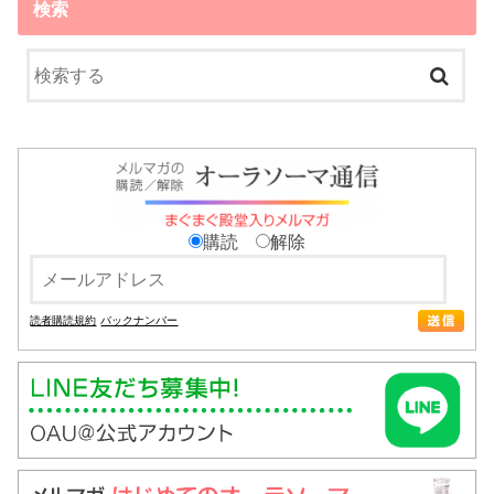
検索
購読
解除
読者購読規約
バックナンバー