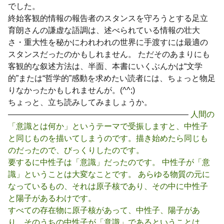
でした。
終始客観的情報の報告者のスタンスを守ろうとする足立
育朗さんの謙虚な語調は、述べられている情報の壮大
さ・重大性を秘かにわれわれの世界に手渡すには最適の
スタンスだったのかもしれません。 ただそのあまりにも
客観的な叙述方法は、半面、本書にいくぶんかは“文学
的”または“哲学的”感動を求めたい読者には、ちょっと物足
りなかったかもしれませんが。(^^;)
ちょっと、立ち読みしてみましょうか。
——————————————————————–
人間の
「意識とは何か」というテーマで受振しますと、中性子
と同じものを描いてしまうのです。描き始めたら同じも
のだったので、びっくりしたのです。
要するに中性子は「意識」だったのです。 中性子が「意
識」ということは大変なことです。 あらゆる物質の元に
なっているもの、それは原子核であり、その中に中性子
と陽子があるわけです。
すべての存在物に原子核があって、中性子、陽子があ
り、そのうちの中性子が「意識」であるということは、