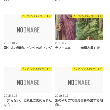
「リヴィングエナジー」より
「リヴィングエナジー」より
2017.10.26
2011.8.2
新生児の湯船にピンクのポマンダ
ラファエル ―光輝き癒す者―
ー
「リヴィングエナジー」より
「リヴィングエナジー」より
2015.4.16
2010.8.17
「知らない」と素直に認められた
別のやり方で自分自身を愛する地
なら
点に