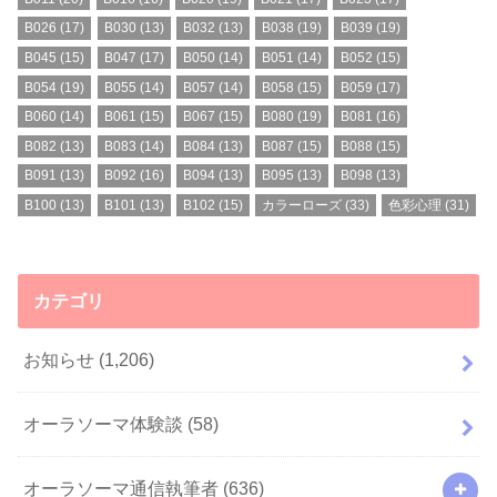
B026
(17)
B030
(13)
B032
(13)
B038
(19)
B039
(19)
B045
(15)
B047
(17)
B050
(14)
B051
(14)
B052
(15)
B054
(19)
B055
(14)
B057
(14)
B058
(15)
B059
(17)
B060
(14)
B061
(15)
B067
(15)
B080
(19)
B081
(16)
B082
(13)
B083
(14)
B084
(13)
B087
(15)
B088
(15)
B091
(13)
B092
(16)
B094
(13)
B095
(13)
B098
(13)
B100
(13)
B101
(13)
B102
(15)
カラーローズ
(33)
色彩心理
(31)
カテゴリ
お知らせ
(1,206)
オーラソーマ体験談
(58)
オーラソーマ通信執筆者
(636)