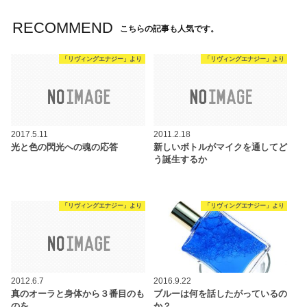
RECOMMEND
こちらの記事も人気です。
「リヴィングエナジー」より
「リヴィングエナジー」より
2017.5.11
2011.2.18
光と色の閃光への魂の応答
新しいボトルがマイクを通してど
う誕生するか
「リヴィングエナジー」より
「リヴィングエナジー」より
2012.6.7
2016.9.22
真のオーラと身体から３番目のも
ブルーは何を話したがっているの
のを
か？