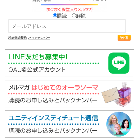
購読
解除
読者購読規約
バックナンバー