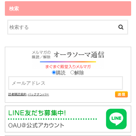
検索
購読
解除
読者購読規約
バックナンバー