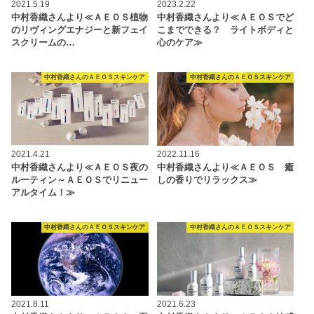
2021.5.19
2023.2.22
中村香織さんより≪ＡＥＯＳ植物
中村香織さんより≪ＡＥＯＳでど
のリヴィングエナジーと新フェイ
こまでできる？ ライトボディと
スクリームの…
心のケア≫
中村香織さんのＡＥＯＳスキンケア
中村香織さんのＡＥＯＳスキンケア
2021.4.21
2022.11.16
中村香織さんより≪ＡＥＯＳ夜の
中村香織さんより≪ＡＥＯＳ 癒
ルーティン～ＡＥＯＳでリニュー
しの香りでリラックス≫
アルタイム！≫
中村香織さんのＡＥＯＳスキンケア
中村香織さんのＡＥＯＳスキンケア
2021.8.11
2021.6.23