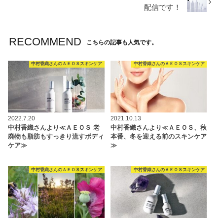
配信です！
RECOMMEND
こちらの記事も人気です。
中村香織さんのＡＥＯＳスキンケア
中村香織さんのＡＥＯＳスキンケア
2022.7.20
2021.10.13
中村香織さんより≪ＡＥＯＳ 老
中村香織さんより≪ＡＥＯＳ、秋
廃物も脂肪もすっきり流すボディ
本番、冬を迎える前のスキンケア
ケア≫
≫
中村香織さんのＡＥＯＳスキンケア
中村香織さんのＡＥＯＳスキンケア