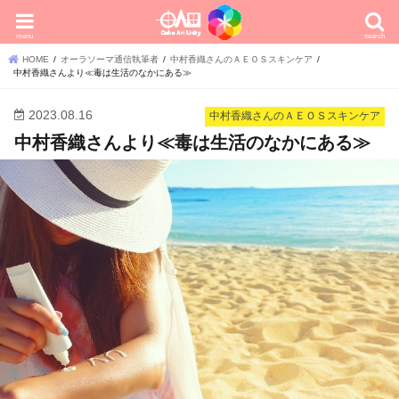
menu
search
HOME
オーラソーマ通信執筆者
中村香織さんのＡＥＯＳスキンケア
中村香織さんより≪毒は生活のなかにある≫
2023.08.16
中村香織さんのＡＥＯＳスキンケア
中村香織さんより≪毒は生活のなかにある≫