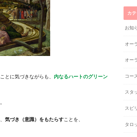
カテ
お知
オー
オー
ことに気づきながらも、
内なるハートのグリーン
コー
スタ
。
スピ
、
気づき（意識）をもたらす
ことを、
タロ