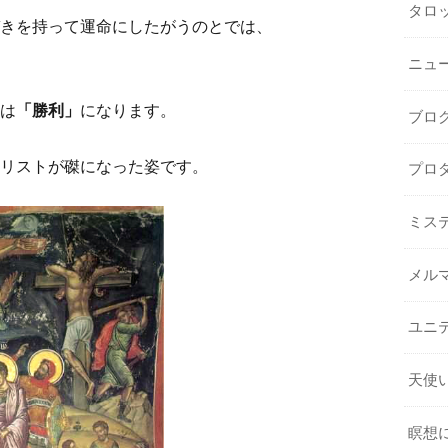
タロ
きを持って運命にしたがうのとでは、
ニュ
は
「勝利」
になります。
ブロ
リストが磔になった姿です。
プロ
ミス
メル
ユニ
天使
瞑想