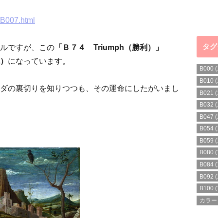
i/B007.html
ルですが、この
「Ｂ７４ Triumph（勝利）」
タグ
）
になっています。
B000
(
B010
(
ダの裏切りを知りつつも、その運命にしたがいまし
B021
(
B032
(
B047
(
B054
(
B059
(
B080
(
B084
(
B092
(
B100
(
カラー