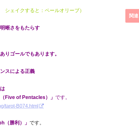
 シェイクすると：ペールオリーブ）
関連
明晰さをもたらす
りゴールでもあります。
ンスによる正義
は
 Pentacles）」
です。
ng/tarot-B074.html
mph（勝利）」
です。