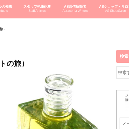
ルの知恵
スタッフ執筆記事
AS通信執筆者
ASショップ・サロ
ducts
Staff Articles
Aurasoma Writers
AS Shop/Salon
オーラソーマシステム入門
ーマボトルの物語
とボトルの旅
のオーラソーマ豆知識
ーマ体験談
えつこの部屋
えつこさんの「はじメル」ASミニ情報
えつこさんの「はじメル」豆知識
pariさんの「はじメル」お悩み相談
pariさんの色彩心理学としてのAS
pariさんのボトルメッセージ
ハミングバードさん「はじメル」要約
AEOSプロダクツご案内
pariさんの「オーラソーマ辞書」
pariさんのカラーローズ入門
pariさんのカラーローズ随想
尚さんのOAU写真日記
ヴィッキーさん物語
「リヴィングエナジー」より
鎌倉グルメ案内
読書案内
柏村かおりさんのオーラソーマ
鮎沢玲子さんの「日本の色」シリーズ
黒田コマラさんのオーラソーマ
叶朋佳さんの「美と癒しの楽園」
青山さんのクリスタル＆オーラソーマ
寛子さんのオーラソーマと創造性
廣田雅美さんのASとカバラ-生命の木
上野香緒里さんのオーラソーマカフェ
中村香織さんのＡＥＯＳスキンケア
藤沢さんのオーラソーマローフード
江尻さんオーラソーマアストロロジー
ラトナさんオーラソーマ＆ハート瞑想
DASOさんの数秘学
スペシャルゲスト☆
お問い合わせ
やさしくわかるAS
オーラソーマで自分
AS無料診断
ASウエブショッピ
ASコース・イベン
旅）
検索
トの旅）