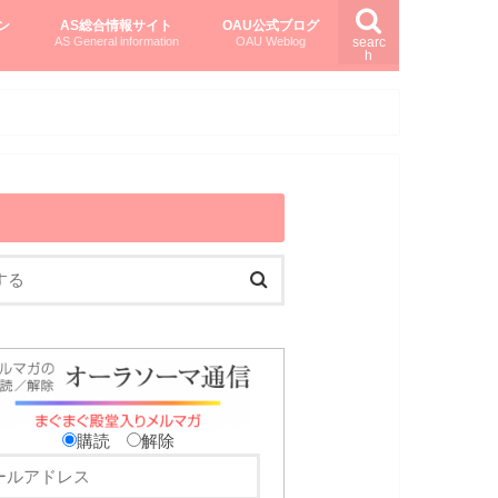
ン
AS総合情報サイト
OAU公式ブログ
AS General information
OAU Weblog
searc
h
を知る
ング
ト
柏村かおりさんのオーラソーマ活用塾
柏村さんのASメディカルハーブ
黒田コマラさんのオーラソーマ紀行
購読
解除