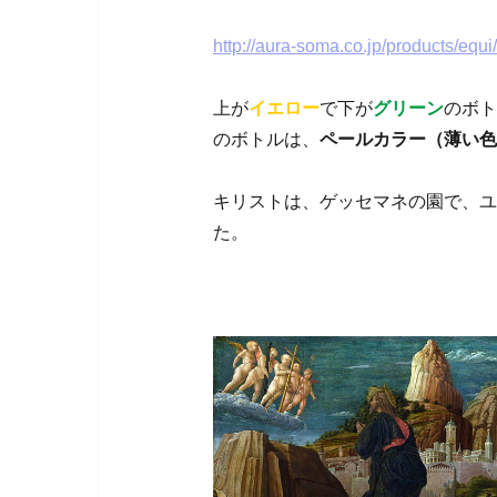
http://aura-soma.co.jp/products/equ
上が
イエロー
で下が
グリーン
のボト
のボトルは、
ペールカラー（薄い色
キリストは、ゲッセマネの園で、ユ
た。