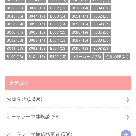
B011
(20)
B016
(16)
B020
(19)
B021
(17)
B023
(17)
B026
(17)
B030
(13)
B032
(13)
B038
(19)
B039
(19)
B045
(15)
B047
(17)
B050
(14)
B051
(14)
B052
(15)
B054
(19)
B055
(14)
B057
(14)
B058
(15)
B059
(17)
B060
(14)
B061
(15)
B067
(15)
B080
(19)
B081
(16)
B082
(13)
B083
(14)
B084
(13)
B087
(15)
B088
(15)
B091
(13)
B092
(16)
B094
(13)
B095
(13)
B098
(13)
B100
(13)
B101
(13)
B102
(15)
カラーローズ
(33)
色彩心理
(31)
カテゴリ
お知らせ
(1,206)
オーラソーマ体験談
(58)
オーラソーマ通信執筆者
(636)