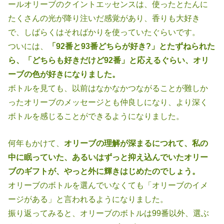
ールオリーブのクイ
ントエッセンスは、使ったとたんに
たくさんの光が降り注いだ感覚があり、
香りも大好き
で、しばらくはそればかりを使っていたぐらいです。
ついには、
「92番と93番どちらが好き?」とたずねられた
ら、「どちらも好
きだけど92番」と応えるぐらい、オリ
ーブの色が好きになりました。
ボトルを見ても、以前はなかなかつながることが難しか
ったオリーブのメッ
セージとも仲良しになり、より深く
ボトルを感じることができるようになり
ました。
何年もかけて、
オリーブの理解が深まるにつれて、私の
中に眠っていた、あ
るいはずっと抑え込んでいたオリー
ブのギフトが、やっと外に輝きはじめた
のでしょう。
オリーブのボトルを選んでいなくても「オリーブのイメ
ージがある」と言わ
れるようになりました。
振り返ってみると、オリーブのボトルは99番以外、選ぶ