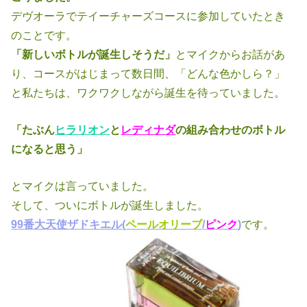
デヴオーラでテイーチャーズコースに参加していたとき
のことです。
「新しいボトルが誕生しそうだ」
とマイクからお話があ
り、コースがはじまっ
て数日間、「どんな色かしら？」
と私たちは、ワクワクしながら誕生を待って
いました。
「たぶん
ヒラリオン
と
レディナダ
の組み合わせのボトル
になると思う」
とマイクは言っていました。
そして、ついにボトルが誕生しました。
99番大天使ザドキエル(
ペールオリーブ
/
ピンク
)
です。