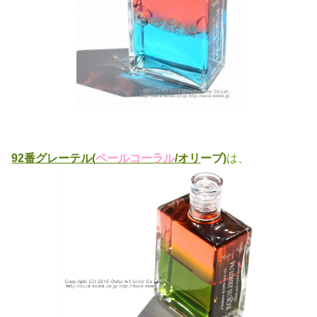
92番グレーテル(
ペールコーラル
/オリ
ーブ)
は、