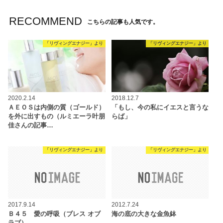
RECOMMEND
こちらの記事も人気です。
「リヴィングエナジー」より
「リヴィングエナジー」より
2020.2.14
2018.12.7
ＡＥＯＳは内側の質（ゴールド）
「もし、今の私にイエスと言うな
を外に出すもの（ルミエーラ叶朋
らば」
佳さんの記事…
「リヴィングエナジー」より
「リヴィングエナジー」より
2017.9.14
2012.7.24
Ｂ４５ 愛の呼吸（ブレス オブ
海の底の大きな金魚鉢