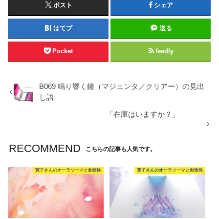
ポスト
シェア
はてブ
送る
Pocket
feedly
B069 鳴り響く鐘（マジェンタ／クリアー）の見出
し語
「在庫はいますか？」
RECOMMEND
こちらの記事も人気です。
寛子さんのオーラソーマと創造性
寛子さんのオーラソーマと創造性