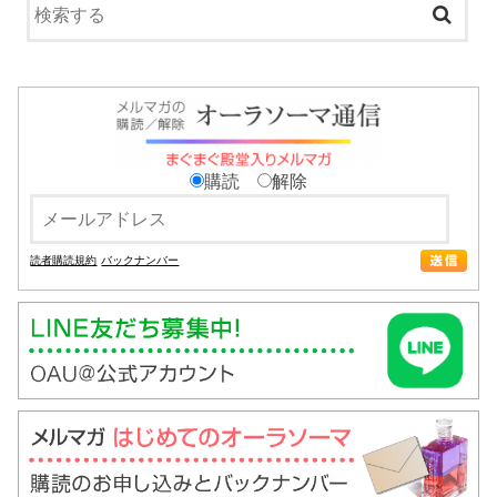
購読
解除
読者購読規約
バックナンバー