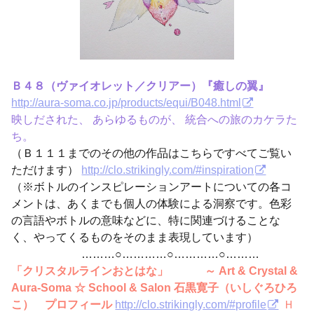
Ｂ４８（ヴァイオレット／クリアー）『癒しの翼』
http://aura-soma.co.jp/products/equi/B048.html
映しだされた、 あらゆるものが、 統合への旅のカケラた
ち。
（Ｂ１１１までのその他の作品はこちらですべてご覧い
ただけます）
http://clo.strikingly.com/#inspiration
（※ボトルのインスピレーションアートについての各コ
メントは、あくまでも個人の体験による洞察です。色彩
の言語やボトルの意味などに、特に関連づけることな
く、やってくるものをそのまま表現しています）
………○…………○…………○………
「クリスタルラインおとはな」 ～ Art & Crystal &
Aura-Soma ☆ School & Salon 石黒寛子（いしぐろひろ
こ） プロフィール
http://clo.strikingly.com/#profile
Ｈ