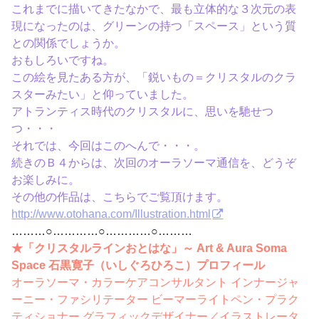
これまでに描いてきたなかで、最も立体的な３次元の表
現になったのは、グリーンの持つ「スペース」という質
との関係でしょうか。
おもしろいですね。
この絵を見たある方が、「鋭いもの＝クリスタルのクラ
スターみたい」と仰っていました。
アトランティス時代のクリスタルに、思いを馳せつ
つ・・・
それでは、今回はこのへんで・・・。
続きのＢ４からは、次回のオーラソーマ通信を、どうぞ
お楽しみに。
その他の作品は、こちらでご覧頂けます。
http://www.otohana.com/Illustration.html
………○…………○…………○………
★「クリスタルラインおとはな」～ Art & Aura Soma
Space 石黒寛子（いしぐろひろこ）プロフィール
オーラソーマ・カラーケアコンサルタント インナージャ
ーニー・ファシリテーター ビーマーライトペン・プラク
ティショナー グラフィックデザイナー／イラストレータ