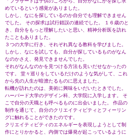
「プラサードは子供のころから、自分がなにかを探し求
めているという感覚がありました。
しかし、なにを探しているのか自分でも理解できません
でした。 その探求は試行錯誤の連続でした。 １６歳のと
き、自分をもっと理解したいと思い、精神分析医を訪れ
たこともありました。
３つの大学に行き、それぞれ異なる教科を学びました。
しかし、なにを試しても、自分が探しているものがなん
なのかさえ、発見できませんでした。
それがなんなのかを見つける方法も見いだせなかったの
です。 堂々巡りをしているだけのような気がして、これ
から先の人生が暗澹たるものに思えました。
転機が訪れたのは、美術に興味をいだいたときでした。
ハーバード大学のデザイン科、大学院に入学します。 そ
こで自分の天職とも呼べるものに出会いました。 作品の
制作を通じて、自分のクリエイティビティとフィーリン
グに触れることができたのです。
クリエイティビティのエネルギーを表現しようとして制
作にとりかかると、内側では爆発が起こっているように