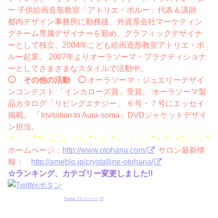
ー 子供絵画造形教室「アトリエ・ポルー」代表＆講師
都内デザイン事務所に勤務後、外資系会社マーケティン
グチーム専属デザイナーを勤め、グラフィックデザイナ
ーとして独立、2004年こども絵画造形教室アトリエ・ポ
ルー起業。 2007年よりオーラソーマ・プラクティショナ
ーとしてさまざまなスタイルで活動中。
◯ その他の活動 ◯
オーラソーマ・ジュエリーデザイ
ンコンテスト 「インカローズ賞」受賞。 オーラソーマ製
品カタログ「リビングエナジー」 ６号・７号にエッセイ
掲載。 「Invitation to Aura-soma」DVDジャケットデザイ
ン担当。
＊。.：*＊。.：.。・:。*・:・＊。’.：・。*・＊:・*。・。*
ホームページ：
http://www.otohana.com/
サロン最新情
報：
http://ameblo.jp/crystalline-otohana/
☆ランキング、カテゴリー変更しました!!
Twitterブログパーツ