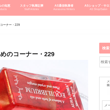
ルの知恵
スタッフ執筆記事
AS通信執筆者
ASショップ・サロ
ducts
Staff Articles
Aurasoma Writers
AS Shop/Salon
オーラソーマシステム入門
ーマボトルの物語
とボトルの旅
のオーラソーマ豆知識
ーマ体験談
えつこの部屋
えつこさんの「はじメル」ASミニ情報
えつこさんの「はじメル」豆知識
pariさんの「はじメル」お悩み相談
pariさんの色彩心理学としてのAS
pariさんのボトルメッセージ
ハミングバードさん「はじメル」要約
AEOSプロダクツご案内
pariさんの「オーラソーマ辞書」
pariさんのカラーローズ入門
pariさんのカラーローズ随想
尚さんのOAU写真日記
ヴィッキーさん物語
「リヴィングエナジー」より
鎌倉グルメ案内
読書案内
柏村かおりさんのオーラソーマ
鮎沢玲子さんの「日本の色」シリーズ
黒田コマラさんのオーラソーマ
叶朋佳さんの「美と癒しの楽園」
青山さんのクリスタル＆オーラソーマ
寛子さんのオーラソーマと創造性
廣田雅美さんのASとカバラ-生命の木
上野香緒里さんのオーラソーマカフェ
中村香織さんのＡＥＯＳスキンケア
藤沢さんのオーラソーマローフード
江尻さんオーラソーマアストロロジー
ラトナさんオーラソーマ＆ハート瞑想
DASOさんの数秘学
スペシャルゲスト☆
お問い合わせ
やさしくわかるAS
オーラソーマで自分
AS無料診断
ASウエブショッピ
ASコース・イベン
コーナー・229
検索
めのコーナー・229