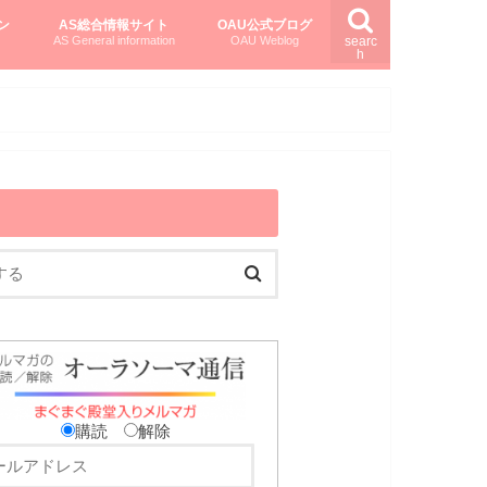
ン
AS総合情報サイト
OAU公式ブログ
AS General information
OAU Weblog
searc
h
を知る
ング
ト
柏村かおりさんのオーラソーマ活用塾
柏村さんのASメディカルハーブ
黒田コマラさんのオーラソーマ紀行
購読
解除