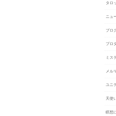
タロ
ニュ
ブロ
プロ
ミス
メル
ユニ
天使
瞑想