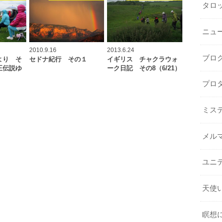
タロ
ニュ
2010.9.16
2013.6.24
ブロ
より そ
セドナ紀行 その１
イギリス チャクラウォ
王伝説ゆ
ーク日記 その8（6/21）
プロ
ミス
メル
ユニ
天使
瞑想