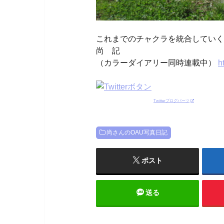
これまでのチャクラを統合していく
尚 記
（カラーダイアリー同時連載中）
h
Twitterブログパーツ
尚さんのOAU写真日記
ポスト
送る