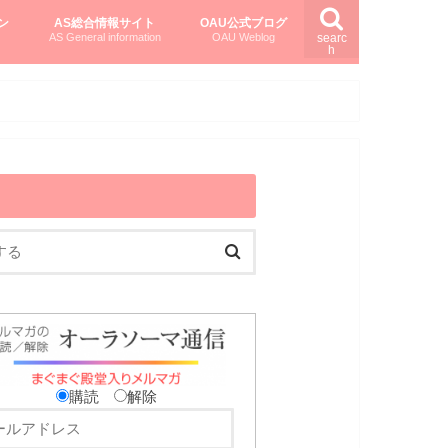
ン
AS総合情報サイト
OAU公式ブログ
AS General information
OAU Weblog
searc
h
を知る
ング
ト
柏村かおりさんのオーラソーマ活用塾
柏村さんのASメディカルハーブ
黒田コマラさんのオーラソーマ紀行
購読
解除