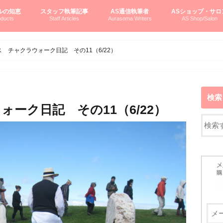
ルの知恵
スタッフ執筆記事
AS通信執筆者
ASショップ・サロ
ducts
Staff Articles
Aurasoma Writers
AS Shop/Salon
オーラソーマシステム入門
ーマボトルの物語
とボトルの旅
のオーラソーマ豆知識
ーマ体験談
えつこの部屋
えつこさんの「はじメル」ASミニ情報
えつこさんの「はじメル」豆知識
pariさんの「はじメル」お悩み相談
pariさんの色彩心理学としてのAS
pariさんのボトルメッセージ
ハミングバードさん「はじメル」要約
AEOSプロダクツご案内
pariさんの「オーラソーマ辞書」
pariさんのカラーローズ入門
pariさんのカラーローズ随想
尚さんのOAU写真日記
ヴィッキーさん物語
「リヴィングエナジー」より
鎌倉グルメ案内
読書案内
柏村かおりさんのオーラソーマ
鮎沢玲子さんの「日本の色」シリーズ
黒田コマラさんのオーラソーマ
叶朋佳さんの「美と癒しの楽園」
青山さんのクリスタル＆オーラソーマ
寛子さんのオーラソーマと創造性
廣田雅美さんのASとカバラ-生命の木
上野香緒里さんのオーラソーマカフェ
中村香織さんのＡＥＯＳスキンケア
藤沢さんのオーラソーマローフード
江尻さんオーラソーマアストロロジー
ラトナさんオーラソーマ＆ハート瞑想
DASOさんの数秘学
スペシャルゲスト☆
お問い合わせ
やさしくわかるAS
オーラソーマで自分
AS無料診断
ASウエブショッピ
ASコース・イベン
 チャクラウォーク日記 その11（6/22）
検索
ーク日記 その11（6/22）