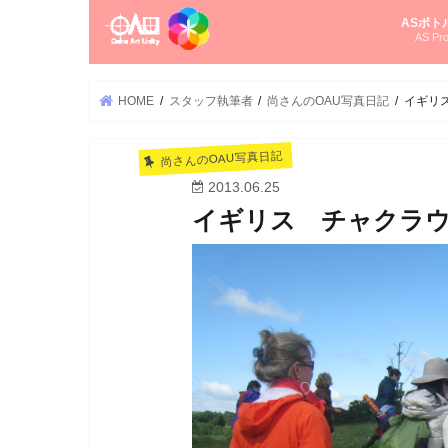
ASボト
AS Pro
尚さんの
オーラソ
タロット
ゆかさん
オーラソ
HOME
スタッフ執筆者
尚さんのOAU写真日記
イギリス
尚さんのOAU写真日記
2013.06.25
イギリス チャクラウォ