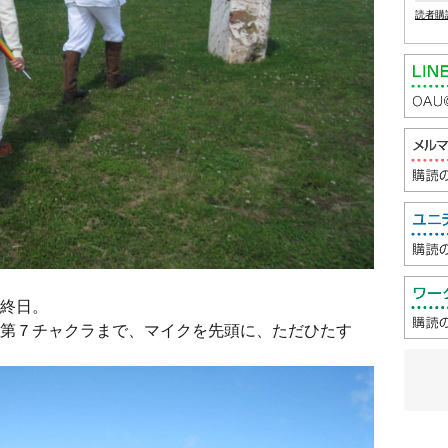
読者購
終日。
第７チャクラまで、マイクを先頭に、ただひたす