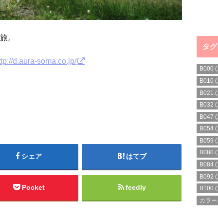
旅。
タグ
ttp://d.aura-soma.co.jp/
B000
(
B010
(
B021
(
B032
(
B047
(
B054
(
B059
(
B080
(
シェア
はてブ
B084
(
B092
(
Pocket
feedly
B100
(
カラー