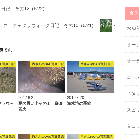
記 その12（6/22）
カテ
リス チャクラウォーク日記 その10（6/21）
お知
オー
気です。
オー
AU写真日記
尚さんのOAU写真日記
尚さんのOAU写真日記
コー
スタ
2012.9.2
2010.8.28
クラウォ
夏の思い出その１ 鎌倉
海水浴の季節
花火
スピ
タロ
AU写真日記
尚さんのOAU写真日記
尚さんのOAU写真日記