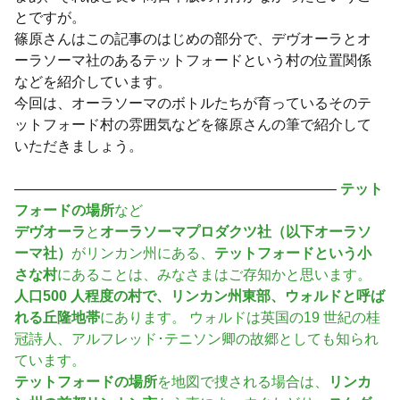
とですが。
篠原さんはこの記事のはじめの部分で、デヴオーラとオ
ーラソーマ社のあるテットフォードという村の位置関係
などを紹介しています。
今回は、オーラソーマのボトルたちが育っているそのテ
ットフォード村の雰囲気などを篠原さんの筆で紹介して
いただきましょう。
——————————————————————–
テット
フォードの場所
など
デヴオーラ
と
オーラソーマプロダクツ社（以下オーラソ
ーマ社）
がリンカン州にある、
テットフォードという小
さな村
にあることは、みなさまはご存知かと思います。
人口500 人程度の村で、リンカン州東部、ウォルドと呼ば
れる丘隆地帯
にあります。 ウォルドは英国の19 世紀の桂
冠詩人、アルフレッド･テニソン卿の故郷としても知られ
ています。
テットフォードの場所
を地図で捜される場合は、
リンカ