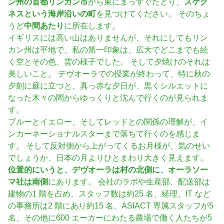
ン州の首都リンカン市
から東にまっすぐたどり、
スケグ
ネスという海岸沿いの町
を見つけてください。 そのちょ
うど
中間あたり
に所在します。
イギリスには高い山はありませんが、それにしてもリン
カン州は平地で、私の第一印象は、広大でどこまでも続
く空とその色、雲の様子でした。 そして夕焼けのそれは
美しいこと。 デヴオーラでの授業が終わって、特に秋の
夕刻に庭に立つと、真っ赤な夕日が、黒くシルエットに
なった木々の間からゆっくりと沈んで行くのが見られま
す。
ブルーとイエロー、そしてレッドとの関係の理解が、イ
ンカーネーショナルスターまで落ちて行くのを感じま
す。 そして反対側から上がってくるお月様が、気のせい
でしょうか、日本の月よりひとまわり大きく見えます。
位置的にいうと、デヴオーラは村の北側に、オーラソー
マ社は南側
にあります。 会社のラボや生産部、配送部は
建物の1 階を占め、スタッフ数は約25 名、経理、IT など
の事務所は2 階にあり約15 名、ASIACT 専属スタッフが5
名、その他に600 エーカーにわたる農場で働く人たちが5