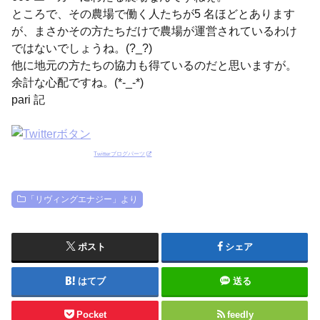
ところで、その農場で働く人たちが5 名ほどとあります
が、まさかその方たちだけで農場が運営されているわけ
ではないでしょうね。(?_?)
他に地元の方たちの協力も得ているのだと思いますが。
余計な心配ですね。(*-_-*)
pari 記
Twitterブログパーツ
「リヴィングエナジー」より
ポスト
シェア
はてブ
送る
Pocket
feedly