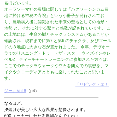
名ほどいます。
オーラソーマ社の農場に関しては「ハグワージンガム農
地に於ける神秘の寺院」という小冊子が発行されてお
り、農場購入後に認識された未来の聖地としての地形・
地勢 と、それに対する驚きと感激が記されています。 こ
の土地には、生命の樹とチャクラシステムがあることが
確認され、現在までに第7 と第6 のチャクラ、及びゴール
ドの３地点に大きな石が置かれました。 今年、デヴオー
ラでのリスニング・トゥー・ザ・スター･ウィズインやレ
ベル2 ティーチャートレーニングに参加された方々は、
ここでのチャクラウォークや立石を囲んでの瞑想を、マ
イクやクローディアとともに楽しまれたことと思いま
す。
『リビング・エナ
ジー』Vol.6
（p4）
——————————————————————–
なるほど。
夕焼けが美しい広大な風景が想像されます。
600 エーカーにわたる農場なんですねぇ。