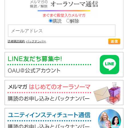
購読
解除
読者購読規約
バックナンバー