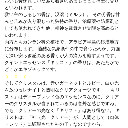
おいも焚かれていた落ち着きのあるもっとも神聖な香り
といわれます。
救い主のしるしの香は、没薬（ミルラ）。 その芳香は甘
みと苦みが入り混じった独特の香り。治療薬や防腐剤と
しても使われてきた他、精神を鼓舞させ覚醒を高めると
いわれます。
両方ともカンラン科の植物で、アラビア半島の砂漠地方
に分布します。 過酷な気象条件の中で育つためか、力強
く深い安らぎ感のある香りが人の痛みを癒すようです。
クイントエッセンス「キリスト」の香りは、あたたかで
どこかエキゾチックです。
☆ ☆ ☆
そしてクリスタルは、赤いガーネットとルビー、白い光
を放つセレナイトと透明なクリアクォーツです。 「キリ
スト」はディープレッド色のエッセンスなのに、クリア
ーのクリスタルが含まれているのは意外な感じですね。
でも、クリアーの光なく「キリスト」はあり得ない。 キ
リストは、「神（光＝クリアー）が、人間として（肉体
＝レッド）に顕現された神の子」なのですから。