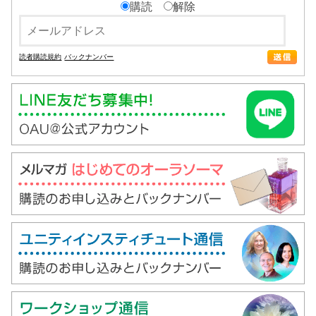
購読
解除
読者購読規約
バックナンバー