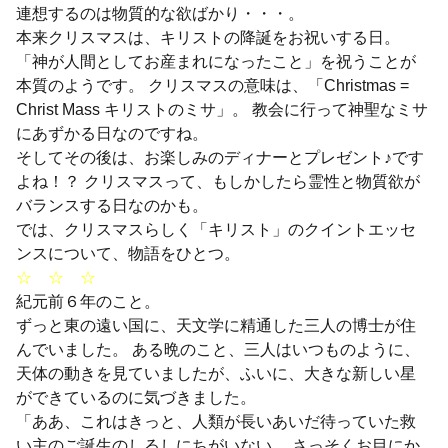
連想するのは物質的な欲ばかり・・・。
本来クリスマスは、キリストの降誕をお祝いする日。
「神が人間としてお産まれになったこと」を祝うことが
本質のようです。 クリスマスの意味は、「Christmas =
Christ Mass キリストのミサ」。 教会に行って神聖なミサ
にあずかる日なのですね。
そしてその後は、お楽しみのディナーとプレゼント♪です
よね！？ クリスマスって、もしかしたら霊性と物質欲が
バランスする日なのかも。
では、クリスマスらしく「キリスト」のクイントエッセ
ンスについて、物語をひとつ。
☆ ☆ ☆
紀元前６年のこと。
ずっと東の遠い国に、天文学に精通した三人の博士が住
んでいました。 ある晩のこと、三人はいつものように、
天体の動きを見ていましたが、ふいに、大きな新しい星
ができているのに気づきました。
「ああ、これはきっと、人類が長いあいだ待っていた救
い主のご誕生のしるしにちがいない。 さっそくお目にか