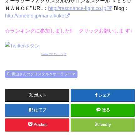
オーラソーマとクリスタルのサロン＆スクール“ＲＥＳＯ
ＮＡＮＣＥ” URL：
http://resonance-light.co.jp
Blog：
http://ameblo.jp/mariaikuko
☆ランキングに参加しました!! クリックお願いしま す↓
Twitterブログパーツ
青山さんのクリスタル＆オーラソーマ
ポスト
シェア
はてブ
送る
Pocket
feedly