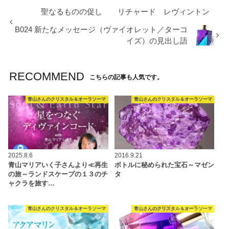
聖なるものの促し リチャード レヴィントン
B024 新たなメッセージ（ヴァイオレット／ターコ
イズ）の見出し語
RECOMMEND
こちらの記事も人気です。
青山さんのクリスタル＆オーラソーマ
青山さんのクリスタル＆オーラソーマ
2025.8.6
2016.9.21
青山マリアいく子さんより≪再生
ボトルに秘められた宝石～マゼン
の旅～ランドスケープの１３のチ
タ
ャクラを旅す…
青山さんのクリスタル＆オーラソーマ
青山さんのクリスタル＆オーラソーマ