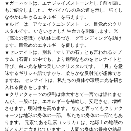
★ガーネットは、エナジャイズストーンとして前々回に
もご紹介しました。 サバイバルの為の道を示し、強くし
なやかに生きるエネルギーを与えます。
★ルビーは、アウェイクニングストーン、目覚めのクリ
スタルです。 いきいきとした生命力を刺激します。光
（高次の意識）が肉体に根づき、グランディングを助け
ます。目覚めのエネルギーを促します。
★セレナイトは、別名「マリアの石」とも言われるジプ
サム（石膏）の中でも、より透明なものをセレナイトと
呼び、白い光を放つ美しいクリスタルです。 「月」を意
味するギリシャ語ですから、柔らかな反射光が想像でき
ますね。 セレナイトは、私たちの身体や環境に光を招き
入れる働きをします。
★クリアクォーツの役割は偉大すぎて一言では語れませ
んが、一般には、エネルギーを補給し、安定させ、増幅
させます。明晰性を高めます。 なんと言ってもクリアク
ォーツは地球の身体の一部。 私たちの身体の一部でもあ
ります。 元素である珪素（シリカ）は、地球上の地殻の
ほとんどに含まれていますし、人間の身体の骨格や結晶