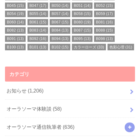
B045
(15)
B047
(17)
B050
(14)
B051
(14)
B052
(15)
B054
(19)
B055
(14)
B057
(14)
B058
(15)
B059
(17)
B060
(14)
B061
(15)
B067
(15)
B080
(19)
B081
(16)
B082
(13)
B083
(14)
B084
(13)
B087
(15)
B088
(15)
B091
(13)
B092
(16)
B094
(13)
B095
(13)
B098
(13)
B100
(13)
B101
(13)
B102
(15)
カラーローズ
(33)
色彩心理
(31)
カテゴリ
お知らせ
(1,206)
オーラソーマ体験談
(58)
オーラソーマ通信執筆者
(636)