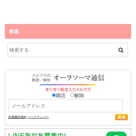
検索
購読
解除
読者購読規約
バックナンバー