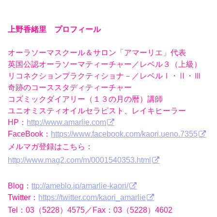
上野香緒里 プロフィール
オーラソーマスクール＆サロン「アマーリエ」代表
英国公認オーラソーマティーチャー／レベル３（上級）
リコネクションプラクティショナ－／レベルⅠ・Ⅱ・Ⅲ
奇跡のコーススタディティーチャー
コズミックダイアリー（１３の月の暦）講師
ユニオミスティオイルセラピスト、レイキヒーラー
HP：
http://www.amarlie.com
FaceBook：
https://www.facebook.com/kaori.ueno.7355
メルマガ登録はこちら：
http://www.mag2.com/m/0001540353.html
Blog：
ttp://ameblo.jp/amarlie-kaori/
Twitter：
https://twitter.com/kaori_amarlie
Tel：03（5228）4575／Fax：03（5228）4602