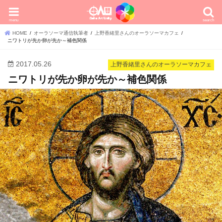
menu
search
HOME
オーラソーマ通信執筆者
上野香緒里さんのオーラソーマカフェ
ニワトリが先か卵が先か～補色関係
2017.05.26
上野香緒里さんのオーラソーマカフェ
ニワトリが先か卵が先か～補色関係