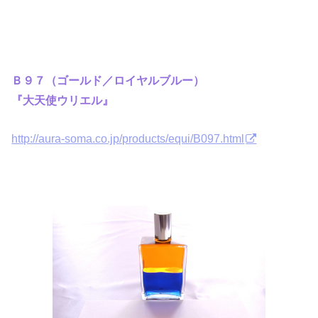
Ｂ９７（ゴールド／ロイヤルブルー）
『大天使ウリエル』
http://aura-soma.co.jp/products/equi/B097.html