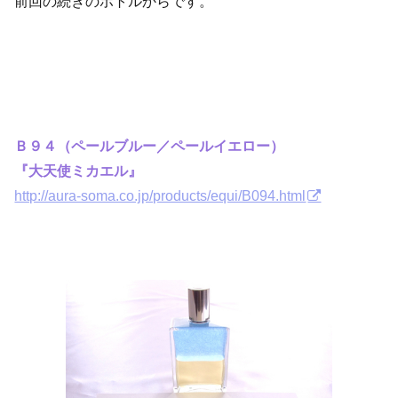
前回の続きのボトルからです。
Ｂ９４（ペールブルー／ペールイエロー）
『大天使ミカエル』
http://aura-soma.co.jp/products/equi/B094.html