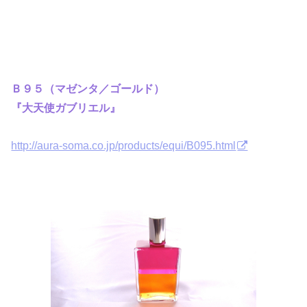
Ｂ９５（マゼンタ／ゴールド）
『大天使ガブリエル』
http://aura-soma.co.jp/products/equi/B095.html