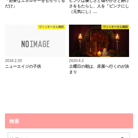
「必要なエネルギーをもらってる
ピンクは優しさと穏やかさと静け
だけ」
さをもたらし、人を「ピンクにし
（元気にし）…
ヴィッキーさん物語
ヴィッキーさん物語
2018.2.20
2020.6.2
ニューエイジの子供
土曜日の朝は、床屋へ行くのが決
まり
検索