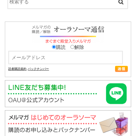
購読
解除
読者購読規約
バックナンバー