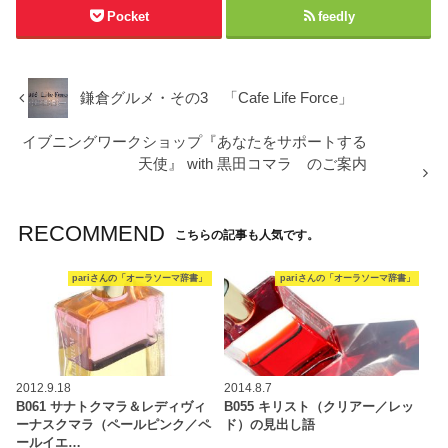
Pocket
feedly
鎌倉グルメ・その3 「Cafe Life Force」
イブニングワークショップ『あなたをサポートする
天使』 with 黒田コマラ のご案内
RECOMMEND
こちらの記事も人気です。
pariさんの「オーラソーマ辞書」
pariさんの「オーラソーマ辞書」
2012.9.18
2014.8.7
B061 サナトクマラ＆レディヴィ
B055 キリスト（クリアー／レッ
ーナスクマラ（ペールピンク／ペ
ド）の見出し語
ールイエ…