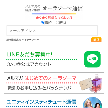
購読
解除
読者購読規約
バックナンバー