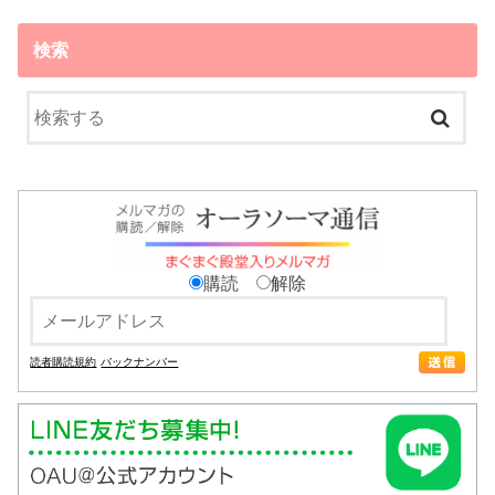
検索
購読
解除
読者購読規約
バックナンバー