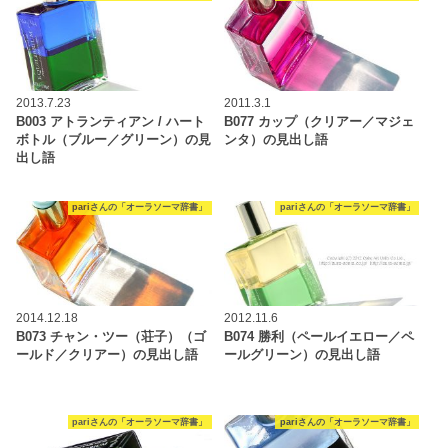
2013.7.23
2011.3.1
B003 アトランティアン / ハート
B077 カップ（クリアー／マジェ
ボトル（ブルー／グリーン）の見
ンタ）の見出し語
出し語
pariさんの「オーラソーマ辞書」
pariさんの「オーラソーマ辞書」
2014.12.18
2012.11.6
B073 チャン・ツー（荘子）（ゴ
B074 勝利（ペールイエロー／ペ
ールド／クリアー）の見出し語
ールグリーン）の見出し語
pariさんの「オーラソーマ辞書」
pariさんの「オーラソーマ辞書」