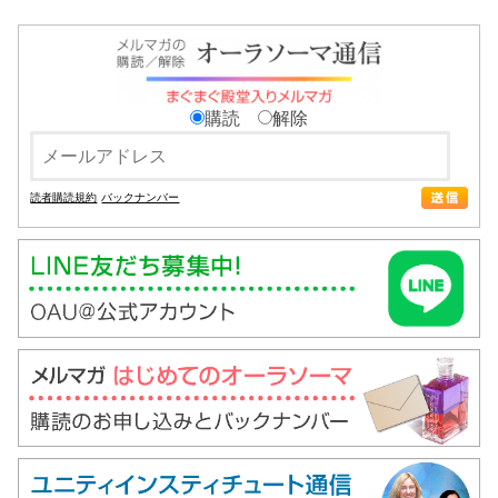
購読
解除
読者購読規約
バックナンバー